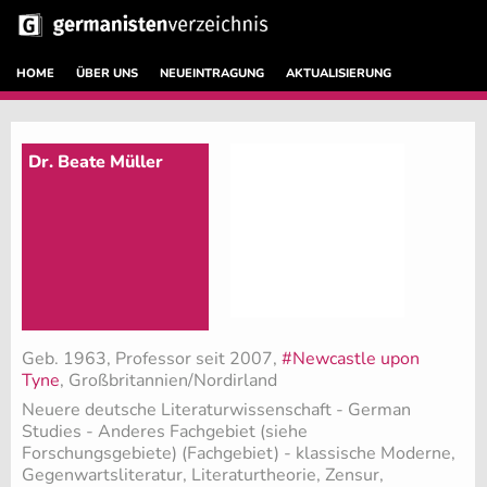
HOME
ÜBER UNS
NEUEINTRAGUNG
AKTUALISIERUNG
Dr. Beate Müller
Geb. 1963, Professor seit 2007,
#Newcastle upon
Tyne
, Großbritannien/Nordirland
Neuere deutsche Literaturwissenschaft - German
Studies - Anderes Fachgebiet (siehe
Forschungsgebiete) (Fachgebiet)
- klassische Moderne,
Gegenwartsliteratur, Literaturtheorie, Zensur,