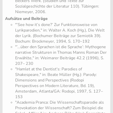
Beckers Werk. (Studien und Texte zur
Sozialgeschichte der Literatur 110). Tübingen:
Niemeyer, 2006.
Aufsätze und Beiträge
"’See how it’s done?’ Zur Funktionsweise von
Lyrikparodien," in: Walter A. Koch (Hg.), Die Welt
der Lyrik. (Bochumer Beiträge zur Semiotik 39).
Bochum: Brockmeyer, 1994, S. 170–192
"’...über den Sprachen ist die Sprache’: Mythogene
narrative Strukturen in Thomas Manns Roman Der
Erwählte," in: Weimarer Beiträge 42.2 (1996), S.
207– 230
"Hamlet at the Dentist's: Parodies of
Shakespeare," in: Beate Müller (Hg.): Parody:
Dimensions and Perspectives (Rodopi
Perspectives on Modern Literature, Bd. 19),
Amsterdam, Atlanta/GA: Rodopi, 1997, S. 127–
153
"Academia Pranca: Die Wissenschaftsparodie als
Provokation der Wissenschaft? Zum Beispiel die