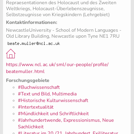
Repraesentationen des Holocaust und des Zweiten
Weltkriegs, Holocaust-Überlebenszeugnisse,
Selbstzeugnisse von Kriegskindern (Lehrgebiet)
Kontaktinformationen:
NewcastleUniversity - School of Modern Languages -
Old Library Building, Newcastle upon Tyne NE1 7RU
https://www.
ncl.
ac.
uk/
sml/
our-people/
profile/
beatemuller.
html
Forschungsgebiete
#Buchwissenschaft
#Text und Bild, Multimedia
#Historische Kulturwissenschaft
#Intertextualität
#Mündlichkeit und Schriftlichkeit
#Jahrhundertwende, Expressionismus, Neue
Sachlichkeit
#Literatur im 20./21. Jahrhundert, Exilliteratur,