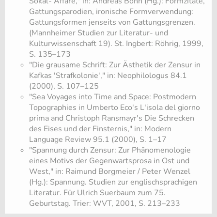
Sokal- Affäre," in: Andreas Böhn (Hg.): Formzitate,
Gattungsparodien, ironische Formverwendung:
Gattungsformen jenseits von Gattungsgrenzen.
(Mannheimer Studien zur Literatur- und
Kulturwissenschaft 19). St. Ingbert: Röhrig, 1999,
S. 135–173
"Die grausame Schrift: Zur Ästhetik der Zensur in
Kafkas 'Strafkolonie'," in: Neophilologus 84.1
(2000), S. 107–125
"Sea Voyages into Time and Space: Postmodern
Topographies in Umberto Eco's L'isola del giorno
prima and Christoph Ransmayr's Die Schrecken
des Eises und der Finsternis," in: Modern
Language Review 95.1 (2000), S. 1–17
"Spannung durch Zensur: Zur Phänomenologie
eines Motivs der Gegenwartsprosa in Ost und
West," in: Raimund Borgmeier / Peter Wenzel
(Hg.): Spannung. Studien zur englischsprachigen
Literatur. Für Ulrich Suerbaum zum 75.
Geburtstag. Trier: WVT, 2001, S. 213–233