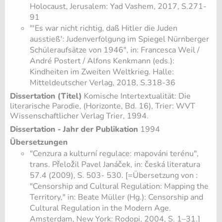
Holocaust, Jerusalem: Yad Vashem, 2017, S.271-
91
"'Es war nicht richtig, daß Hitler die Juden
ausstieß': Judenverfolgung im Spiegel Nürnberger
Schüleraufsätze von 1946", in: Francesca Weil /
André Postert / Alfons Kenkmann (eds.):
Kindheiten im Zweiten Weltkrieg. Halle:
Mitteldeutscher Verlag, 2018, S.318-36
Dissertation (Titel)
Komische Intertextualität: Die
literarische Parodie, (Horizonte, Bd. 16), Trier: WVT
Wissenschaftlicher Verlag Trier, 1994.
Dissertation - Jahr der Publikation
1994
Übersetzungen
"Cenzura a kulturní regulace: mapováni terénu",
trans. Přeložil Pavel Janáček, in: česká literatura
57.4 (2009), S. 503- 530. [=Übersetzung von :
"Censorship and Cultural Regulation: Mapping the
Territory," in: Beate Müller (Hg.): Censorship and
Cultural Regulation in the Modern Age.
Amsterdam, New York: Rodopi, 2004, S. 1–31.]