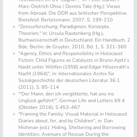
Marc-Dietrich Ohse / Dennis Tate (Hg.): Views
from Abroad. Die DDR aus britischer Perspektive.
Bielefeld: Bertelsmann, 2007, S. 199-210
"Zensurforschung: Paradigmen, Konzepte,
Theorien," in: Ursula Rautenberg (Hg.),
Buchwissenschaft in Deutschland. Ein Handbuch. 2
Bde. Berlin: de Gruyter, 2010, Bd. 1, S. 321-360
"Agency, Ethics and Responsibility in Holocaust
Fiction: Child Figures as Catalysts in Bruno Apitz’s
Nackt unter Wölfen (1958) and Edgar Hilsenrath’s
Nacht (1964)", in: Internationales Archiv für
Sozialgeschichte der deutschen Literatur 36.1
(2011), S. 85-114
"'Der Mann, den ich vergötterte, hat uns ins
Unglück geführt'", German Life and Letters 69.4
(Oktober 2016), S.453-467
"Framing the Family: Visual Material in Holocaust
Diaries about, for, and by Children", in: Dan
Michman (ed.): Hiding, Sheltering and Borrowing
Identities: Avenues of Rescue During the