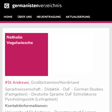
HOME
ÜBER UNS
NEUEINTRAGUNG
AKTUALISIERUNG
Nathalie
Vogelwiesche
#St Andrews
, Großbritannien/Nordirland
Sprachwissenschaft - Didaktik - DaF - German Studies
(Fachgebiet)
- Deutsche Sprache DaF Schreibkurse
Pyscholinguistik (Lehrgebiet)
Kontaktinformationen: