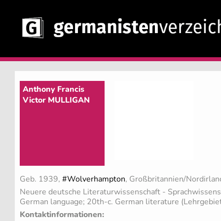
Anthony Francis
Victor MULLIGAN
Geb. 1939,
#Wolverhampton
, Großbritannien/Nordirlan
Neuere deutsche Literaturwissenschaft - Sprachwissens
German language; 20th-c. German literature (Lehrgebie
Kontaktinformationen: