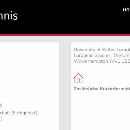
HO
University of Wolverhampt
European Studies, The Uni
Wolverhampton WV1 1S
Zusätzliche Kurzinformat
d
chaft (Fachgebiet)
-
t)