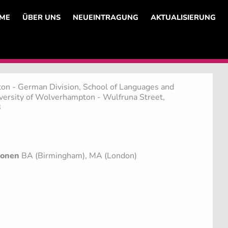
ME
ÜBER UNS
NEUEINTRAGUNG
AKTUALISIERUNG
on - German Division, School of Languages and
versity of Wolverhampton - Wulfruna Street,
B
ionen
BA (Birmingham), MA (London)