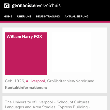
HOME
ÜBER UNS
NEUEINTRAGUNG
AKTUALISIERUNG
William Harry FOX
Geb. 1926,
#Liverpool
, Großbritannien/Nordirland
Kontaktinformationen:
The University of Liverpool - School of Cultures,
Languages and Area Studies, Cypress Building -