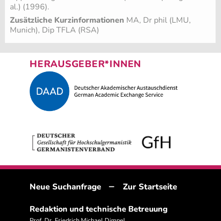
al.) (1996).
Zusätzliche Kurzinformationen
MA, Dr phil (LMU,
Munich), Dip TFLA (RSA)
HERAUSGEBER*INNEN
–
Neue Suchanfrage
Zur Startseite
Redaktion und technische Betreuung
Prof. Dr. Friedrich Michael Dimpel