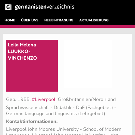
HOME
ÜBER UNS
NEUEINTRAGUNG
AKTUALISIERUNG
Leila Helena
LUUKKO-
VINCHENZO
Geb. 1955,
#Liverpool
, Großbritannien/Nordirland
Sprachwissenschaft - Didaktik - DaF (Fachgebiet)
-
German language and linguistics (Lehrgebiet)
Kontaktinformationen:
Liverpool John Moores University - School of Modern