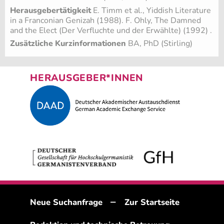
Herausgebertätigkeit
E. Timm et al., Yiddish Literature
in a Franconian Genizah (1988). F. Ohly, The Damned
and the Elect (Der Verfluchte und der Erwählte) (1992) .
Zusätzliche Kurzinformationen
BA, PhD (Stirling)
HERAUSGEBER*INNEN
–
Neue Suchanfrage
Zur Startseite