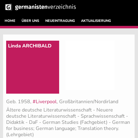
HOME
ÜBER UNS
NEUEINTRAGUNG
AKTUALISIERUNG
Linda ARCHIBALD
Geb. 1958,
#Liverpool
, Großbritannien/Nordirland
Ältere deutsche Literaturwissenschaft - Neuere
deutsche Literaturwissenschaft - Sprachwissenschaft -
Didaktik - DaF - German Studies (Fachgebiet)
- German
for business; German language; Translation theory.
(Lehrgebiet)