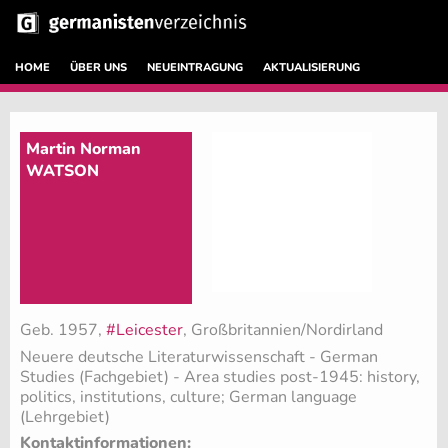
HOME
ÜBER UNS
NEUEINTRAGUNG
AKTUALISIERUNG
Martin Norman
WATSON
Geb. 1957,
#Leicester
, Großbritannien/Nordirland
Neuere deutsche Literaturwissenschaft - German
Studies (Fachgebiet)
- Area studies post-1945: history,
politics, institutions, culture; German language
(Lehrgebiet)
Kontaktinformationen: