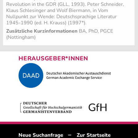
Revolution in the GDR (GLL, 1993). Peter Schneider,
Klaus Schlesinger and Wolf Biermann, in Vom
Nullpunkt zur Wende: Deutschsprachige Literatur
1945-1990 (ed. H. Krauss) (1997*).
Zusätzliche Kurzinformationen
BA, PhD, PGCE
(Nottingham)
HERAUSGEBER*INNEN
–
Neue Suchanfrage
Zur Startseite