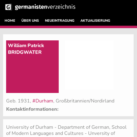
HOME
ÜBER UNS
NEUEINTRAGUNG
AKTUALISIERUNG
William Patrick
BRIDGWATER
Geb. 1931,
#Durham
, Großbritannien/Nordirland
Kontaktinformationen:
University of Durham - Department of German, School
of Modern Languages and Cultures - Unversity of