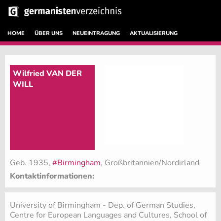
HOME
ÜBER UNS
NEUEINTRAGUNG
AKTUALISIERUNG
Wilfried VAN DER
WILL
Geb. 1935,
#Birmingham
, Großbritannien/Nordirland
Kontaktinformationen:
University of Birmingham - Dep. of German Studies,
Centre for European Languages and Cultures, School of