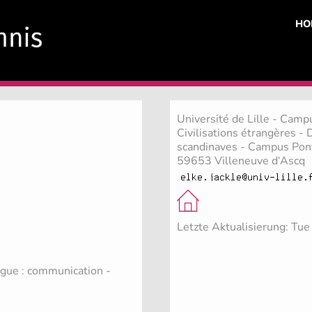
HO
Université de Lille - Camp
Civilisations étrangères 
scandinaves - Campus Pont
59653 Villeneuve d‘Ascq
Letzte Aktualisierung: Tu
ngue : communication -