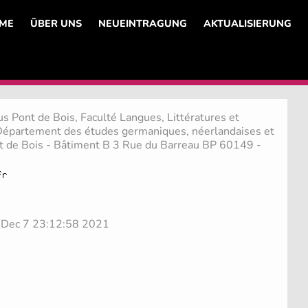
ME
ÜBER UNS
NEUEINTRAGUNG
AKTUALISIERUNG
us Pont de Bois, Faculté Langues, Littératures et
- Département des études germaniques, néerlandaises et
 de Bois - Bâtiment B 3 Rue du Barreau BP 60149 -
e Dec 7 23:12:58 2021