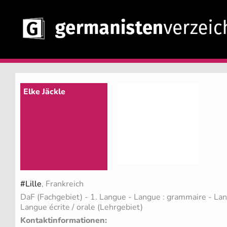
Elke Jäckle
#Lille
, Frankreich
DaF (Fachgebiet)
- 1. Langue - Langue : grammaire - La
Langue écrite / orale (Lehrgebiet)
Kontaktinformationen: