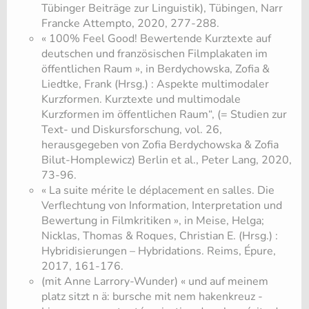
Tübinger Beiträge zur Linguistik), Tübingen, Narr
Francke Attempto, 2020, 277-288.
« 100% Feel Good! Bewertende Kurztexte auf
deutschen und französischen Filmplakaten im
öffentlichen Raum », in Berdychowska, Zofia &
Liedtke, Frank (Hrsg.) : Aspekte multimodaler
Kurzformen. Kurztexte und multimodale
Kurzformen im öffentlichen Raum“, (= Studien zur
Text- und Diskursforschung, vol. 26,
herausgegeben von Zofia Berdychowska & Zofia
Bilut-Homplewicz) Berlin et al., Peter Lang, 2020,
73-96.
« La suite mérite le déplacement en salles. Die
Verflechtung von Information, Interpretation und
Bewertung in Filmkritiken », in Meise, Helga;
Nicklas, Thomas & Roques, Christian E. (Hrsg.) :
Hybridisierungen – Hybridations. Reims, Épure,
2017, 161-176.
(mit Anne Larrory-Wunder) « und auf meinem
platz sitzt n ä: bursche mit nem hakenkreuz -