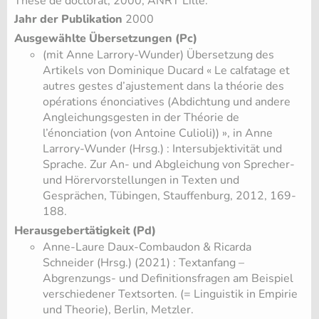
Thèse de doctorat, 2000, ANRT Lille.
Jahr der Publikation
2000
Ausgewählte Übersetzungen (Pc)
(mit Anne Larrory-Wunder) Übersetzung des
Artikels von Dominique Ducard « Le calfatage et
autres gestes d’ajustement dans la théorie des
opérations énonciatives (Abdichtung und andere
Angleichungsgesten in der Théorie de
l’énonciation (von Antoine Culioli)) », in Anne
Larrory-Wunder (Hrsg.) : Intersubjektivität und
Sprache. Zur An- und Abgleichung von Sprecher-
und Hörervorstellungen in Texten und
Gesprächen, Tübingen, Stauffenburg, 2012, 169-
188.
Herausgebertätigkeit (Pd)
Anne-Laure Daux-Combaudon & Ricarda
Schneider (Hrsg.) (2021) : Textanfang –
Abgrenzungs- und Definitionsfragen am Beispiel
verschiedener Textsorten. (= Linguistik in Empirie
und Theorie), Berlin, Metzler.