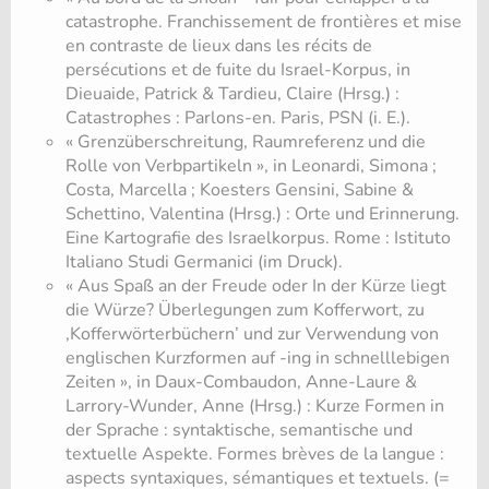
catastrophe. Franchissement de frontières et mise
en contraste de lieux dans les récits de
persécutions et de fuite du Israel-Korpus, in
Dieuaide, Patrick & Tardieu, Claire (Hrsg.) :
Catastrophes : Parlons-en. Paris, PSN (i. E.).
« Grenzüberschreitung, Raumreferenz und die
Rolle von Verbpartikeln », in Leonardi, Simona ;
Costa, Marcella ; Koesters Gensini, Sabine &
Schettino, Valentina (Hrsg.) : Orte und Erinnerung.
Eine Kartografie des Israelkorpus. Rome : Istituto
Italiano Studi Germanici (im Druck).
« Aus Spaß an der Freude oder In der Kürze liegt
die Würze? Überlegungen zum Kofferwort, zu
‚Kofferwörterbüchern’ und zur Verwendung von
englischen Kurzformen auf -ing in schnelllebigen
Zeiten », in Daux-Combaudon, Anne-Laure &
Larrory-Wunder, Anne (Hrsg.) : Kurze Formen in
der Sprache : syntaktische, semantische und
textuelle Aspekte. Formes brèves de la langue :
aspects syntaxiques, sémantiques et textuels. (=