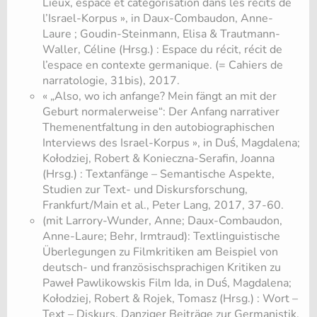
Lieux, espace et catégorisation dans les récits de
l’Israel-Korpus », in Daux-Combaudon, Anne-
Laure ; Goudin-Steinmann, Elisa & Trautmann-
Waller, Céline (Hrsg.) : Espace du récit, récit de
l’espace en contexte germanique. (= Cahiers de
narratologie, 31bis), 2017.
« „Also, wo ich anfange? Mein fängt an mit der
Geburt normalerweise“: Der Anfang narrativer
Themenentfaltung in den autobiographischen
Interviews des Israel-Korpus », in Duś, Magdalena;
Kołodziej, Robert & Konieczna-Serafin, Joanna
(Hrsg.) : Textanfänge – Semantische Aspekte,
Studien zur Text- und Diskursforschung,
Frankfurt/Main et al., Peter Lang, 2017, 37-60.
(mit Larrory-Wunder, Anne; Daux-Combaudon,
Anne-Laure; Behr, Irmtraud): Textlinguistische
Überlegungen zu Filmkritiken am Beispiel von
deutsch- und französischsprachigen Kritiken zu
Paweł Pawlikowskis Film Ida, in Duś, Magdalena;
Kołodziej, Robert & Rojek, Tomasz (Hrsg.) : Wort –
Text – Diskurs. Danziger Beiträge zur Germanistik,