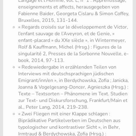
Langage et l’Homme, vol. L, n° 1 : Apprentissage,
enseignements et affects, herausgegeben von
Fabienne Baider, Georgeta Cislaru & Simon Coffey,
Bruxelles, 2015, 131-144.
« Regards croisés sur le développement de Victor,
l’enfant sauvage de l’Aveyron, et de Genie, «
enfant-placard » du XXe siècle », in Wintermeyer,
Rolf & Kauffmann, Michel (Hrsg.) : Figures de la
singularité 2, Presses de la Sorbonne Nouvelle, e-
book, 2014, 97-113.
« Redewiedergabe in erzählenden Teilen von
Interviews mit deutschsprachigen jüdischen
Emigrant/inn/en », in Berdychowska, Zofia ; Janicka,
Joanna & Vogelgesang-Doncer, Agnieszka (Hrsg.) :
Texte – Textsorten – Phänomene im Text. Studien
zur Text- und Diskursforschung, Frankfurt/Main et
al., Peter Lang, 2014, 219-238.
« Zwei Fliegen mit einer Klappe schlagen :
Biprädikative Partikelverben im Deutschen aus
typologischer und kontrastiver Sicht », in Behr,
Irmtraud & Berdychowska, Zofia (Hrsg.) :