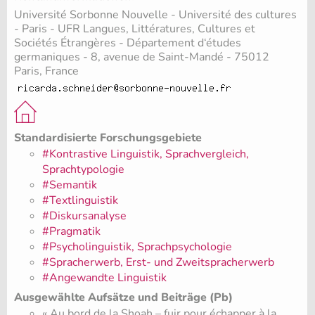
Université Sorbonne Nouvelle - Université des cultures
- Paris - UFR Langues, Littératures, Cultures et
Sociétés Étrangères - Département d‘études
germaniques - 8, avenue de Saint-Mandé - 75012
Paris, France
Standardisierte Forschungsgebiete
#Kontrastive Linguistik, Sprachvergleich,
Sprachtypologie
#Semantik
#Textlinguistik
#Diskursanalyse
#Pragmatik
#Psycholinguistik, Sprachpsychologie
#Spracherwerb, Erst- und Zweitspracherwerb
#Angewandte Linguistik
Ausgewählte Aufsätze und Beiträge (Pb)
« Au bord de la Shoah – fuir pour échapper à la