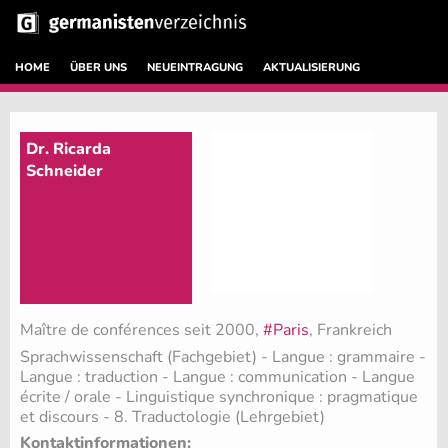
HOME
ÜBER UNS
NEUEINTRAGUNG
AKTUALISIERUNG
Dr. Ricarda
Schneider
Maître de conférences seit 2000,
#Paris
, Frankreich
Sprachwissenschaft (Fachgebiet)
- Langue : grammaire -
Langue : traduction - Langue : communication - Langue
écrite / orale - Linguistique synchronique : pragmatique
et discours - 8. Traductologie (Lehrgebiet)
Kontaktinformationen: