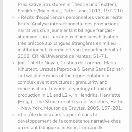
Prädikative Strukturen in Theorie und Text(en),
Frankfurt/Main et al., Peter Lang, 2013, 197-210.
« Récits d'expériences personnelles versus récits
fictifs. Analyse interactionnelle des productions
narratives d’un jeune enfant bilingue français-
allemand », in : Les enjeux d’une sensibilisation
très précoce aux langues étrangères en milieu
institutionnel, koordiniert von Jacqueline Feuillet,
2008, CRINI/Université de Nantes, 51-71.
(mit Colette Noyau, Cristina de Lorenzo, Maria
Kihlstedt, Urszula Paprocka & Gema Sanz Espinar)
: « Two dimensions of the representation of
complex event structures : granularity and
condensation. Towards a typology of textual
production in L1 and L2 », in Hendriks, Henriette
(Hrsg.) : The Structure of Learner Varieties, Berlin
– New York, Mouton de Gruyter, 2005, 157-201.
« Le rôle du discours rapporté dans le
développement de la compétence narrative chez
un enfant bilingue », in Behr, Irmtraud &