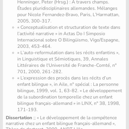
Henninger, Peter (Hrsg.) : À travers champs.
Études pluridisciplinaires allemandes. Mélanges
pour Nicole Fernandez-Bravo, Paris, L’Harmattan,
2005, 300-317.
« Conceptualisation et structuration de texte dans
l’activité narrative » in Actas Do I Simposio
Internacional sobre O Bilingüismo, Vigo/Espagne,
2003, 453-464.
« L’auto-reformulation dans les récits enfantins »,
in Linguistique et Sémiotiques, 39, Annales
Littéraires de l'Université de Franche-Comté, n°
701, 2000, 261-282.
« L’expression des procès dans les récits d’un
enfant bilingue », in Aile, n° spécial : La personne
bilingue, 1999, vol. 1, 63-82. « Le développement
de la subordination temporelle chez un enfant
bilingue français-allemand » in LINX, n° 38, 1998,
171-193.
Dissertation
;; « Le développement de la compétence
narrative chez un enfant bilingue français-allemand »,