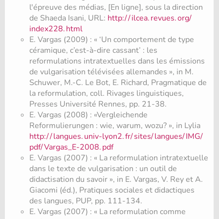
l'épreuve des médias, [En ligne], sous la direction
de Shaeda Isani, URL:
http:/
/
ilcea.
revues.
org/
index228.
html
E. Vargas (2009) : « ‘Un comportement de type
céramique, c’est-à-dire cassant’ : les
reformulations intratextuelles dans les émissions
de vulgarisation télévisées allemandes », in M.
Schuwer, M.-C. Le Bot, E. Richard, Pragmatique de
la reformulation, coll. Rivages linguistiques,
Presses Université Rennes, pp. 21-38.
E. Vargas (2008) : «Vergleichende
Reformulierungen : wie, warum, wozu? », in Lylia
http:/
/
langues.
univ-lyon2.
fr/
sites/
langues/
IMG/
pdf/
Vargas_E-2008.
pdf
E. Vargas (2007) : « La reformulation intratextuelle
dans le texte de vulgarisation : un outil de
didactisation du savoir », in E. Vargas, V. Rey et A.
Giacomi (éd.), Pratiques sociales et didactiques
des langues, PUP, pp. 111-134.
E. Vargas (2007) : « La reformulation comme