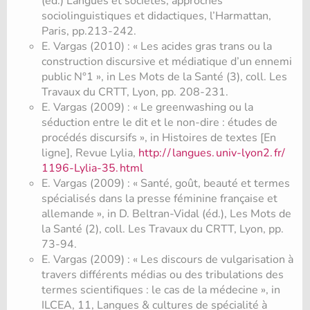
(éd.) Langues et sociétés, approches
sociolinguistiques et didactiques, l’Harmattan,
Paris, pp.213-242.
E. Vargas (2010) : « Les acides gras trans ou la
construction discursive et médiatique d’un ennemi
public N°1 », in Les Mots de la Santé (3), coll. Les
Travaux du CRTT, Lyon, pp. 208-231.
E. Vargas (2009) : « Le greenwashing ou la
séduction entre le dit et le non-dire : études de
procédés discursifs », in Histoires de textes [En
ligne], Revue Lylia,
http:/
/
langues.
univ-lyon2.
fr/
1196-Lylia-35.
html
E. Vargas (2009) : « Santé, goût, beauté et termes
spécialisés dans la presse féminine française et
allemande », in D. Beltran-Vidal (éd.), Les Mots de
la Santé (2), coll. Les Travaux du CRTT, Lyon, pp.
73-94.
E. Vargas (2009) : « Les discours de vulgarisation à
travers différents médias ou des tribulations des
termes scientifiques : le cas de la médecine », in
ILCEA, 11, Langues & cultures de spécialité à