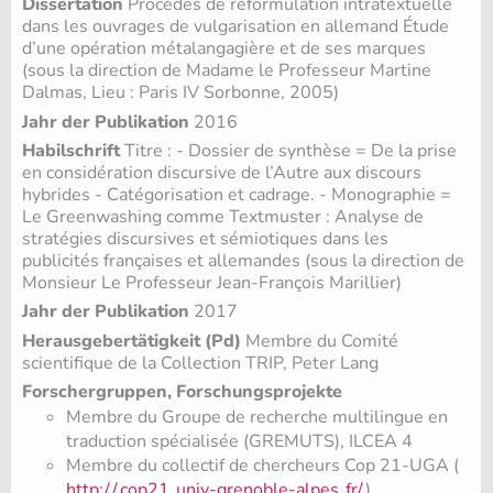
Dissertation
Procédés de reformulation intratextuelle
dans les ouvrages de vulgarisation en allemand Étude
d’une opération métalangagière et de ses marques
(sous la direction de Madame le Professeur Martine
Dalmas, Lieu : Paris IV Sorbonne, 2005)
Jahr der Publikation
2016
Habilschrift
Titre : - Dossier de synthèse = De la prise
en considération discursive de l’Autre aux discours
hybrides - Catégorisation et cadrage. - Monographie =
Le Greenwashing comme Textmuster : Analyse de
stratégies discursives et sémiotiques dans les
publicités françaises et allemandes (sous la direction de
Monsieur Le Professeur Jean-François Marillier)
Jahr der Publikation
2017
Herausgebertätigkeit (Pd)
Membre du Comité
scientifique de la Collection TRIP, Peter Lang
Forschergruppen, Forschungsprojekte
Membre du Groupe de recherche multilingue en
traduction spécialisée (GREMUTS), ILCEA 4
Membre du collectif de chercheurs Cop 21-UGA (
http:/
/
cop21.
univ-grenoble-alpes.
fr/
)