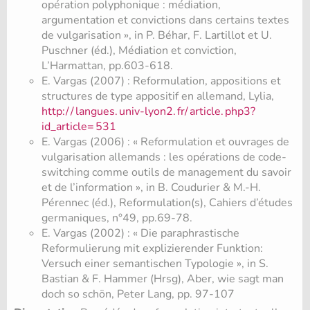
opération polyphonique : médiation,
argumentation et convictions dans certains textes
de vulgarisation », in P. Béhar, F. Lartillot et U.
Puschner (éd.), Médiation et conviction,
L’Harmattan, pp.603-618.
E. Vargas (2007) : Reformulation, appositions et
structures de type appositif en allemand, Lylia,
http:/
/
langues.
univ-lyon2.
fr/
article.
php3?
id_article=
531
E. Vargas (2006) : « Reformulation et ouvrages de
vulgarisation allemands : les opérations de code-
switching comme outils de management du savoir
et de l’information », in B. Coudurier & M.-H.
Pérennec (éd.), Reformulation(s), Cahiers d’études
germaniques, n°49, pp.69-78.
E. Vargas (2002) : « Die paraphrastische
Reformulierung mit explizierender Funktion:
Versuch einer semantischen Typologie », in S.
Bastian & F. Hammer (Hrsg), Aber, wie sagt man
doch so schön, Peter Lang, pp. 97-107