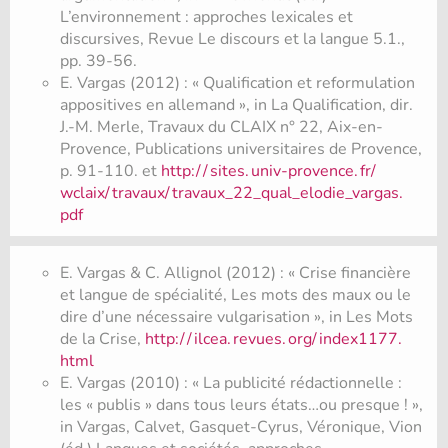
L’environnement : approches lexicales et
discursives, Revue Le discours et la langue 5.1.,
pp. 39-56.
E. Vargas (2012) : « Qualification et reformulation
appositives en allemand », in La Qualification, dir.
J.-M. Merle, Travaux du CLAIX n° 22, Aix-en-
Provence, Publications universitaires de Provence,
p. 91-110. et
http:/
/
sites.
univ-provence.
fr/
wclaix/
travaux/
travaux_22_qual_elodie_vargas.
pdf
E. Vargas & C. Allignol (2012) : « Crise financière
et langue de spécialité, Les mots des maux ou le
dire d’une nécessaire vulgarisation », in Les Mots
de la Crise,
http:/
/
ilcea.
revues.
org/
index1177.
html
E. Vargas (2010) : « La publicité rédactionnelle :
les « publis » dans tous leurs états…ou presque ! »,
in Vargas, Calvet, Gasquet-Cyrus, Véronique, Vion