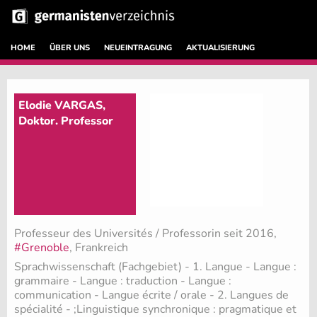
HOME
ÜBER UNS
NEUEINTRAGUNG
AKTUALISIERUNG
Elodie VARGAS,
Doktor. Professor
Professeur des Universités / Professorin seit 2016,
#Grenoble
, Frankreich
Sprachwissenschaft (Fachgebiet)
- 1. Langue - Langue :
grammaire - Langue : traduction - Langue :
communication - Langue écrite / orale - 2. Langues de
spécialité - ;Linguistique synchronique : pragmatique et