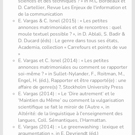
sciences et des techniques ? » in M.C Bordeaux et
D. Cartellier, Revue Les Enjeux de l'information et
de la communication
E. Vargas & C. Isnel (2015) : « Les petites
annonces matrimoniales et de rencontres : quel
moule textuel possible ? », in D. Ablali, S. Badir &
D. Ducard (éds) : Le genre dans tous ses états,
Academia, collection « Carrefours et points de vue
»
E. Vargas et C. Isnel (2014) : « Les petites
annonces matrimoniales ou comment se rapporter
soi-même ? » in Sullet-Nylander, F., Roitman, M.,
Engel, H. (éd.), Rapporter et être rapporté(e) : une
affaire de genre(s) ?, Stockholm University Press
E. Vargas (2014) : « Le ‘Dire autrement‘ et le
‘Maintien du Même’ ou comment la vulgarisation
scientifique se fait le miroir de l’Autre », in
Altérité: de la linguistique à l'enseignement des
langues, Coll. Sémantiques, l’Harmattan.
E. Vargas (2014) : « Le greenwashing : lexique et
argumentation », in E. Devriendt (éd.)