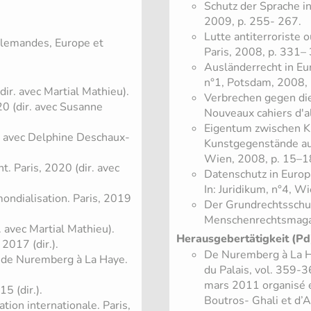
Schutz der Sprache in
2009, p. 255- 267.
Lutte antiterroriste 
llemandes, Europe et
Paris, 2008, p. 331–
Ausländerrecht in E
n°1, Potsdam, 2008, 
dir. avec Martial Mathieu).
Verbrechen gegen die
20 (dir. avec Susanne
Nouveaux cahiers d'a
Eigentum zwischen Kr
. avec Delphine Deschaux-
Kunstgegenstände aus
Wien, 2008, p. 15–1
. Paris, 2020 (dir. avec
Datenschutz in Europ
In: Juridikum, n°4, W
mondialisation. Paris, 2019
Der Grundrechtsschutz
Menschenrechtsmagaz
. avec Martial Mathieu).
Herausgebertätigkeit (Pd
2017 (dir.).
De Nuremberg à La Hay
x de Nuremberg à La Haye.
du Palais, vol. 359-3
mars 2011 organisé e
5 (dir.).
Boutros- Ghali et d’A
tion internationale. Paris,