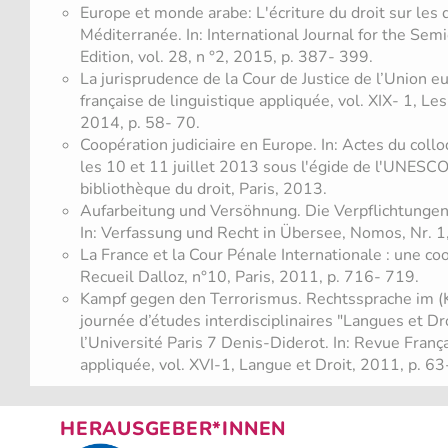
Europe et monde arabe: L'écriture du droit sur les 
Méditerranée. In: International Journal for the Semi
Edition, vol. 28, n °2, 2015, p. 387- 399.
La jurisprudence de la Cour de Justice de l’Union 
française de linguistique appliquée, vol. XIX- 1, Les
2014, p. 58- 70.
Coopération judiciaire en Europe. In: Actes du coll
les 10 et 11 juillet 2013 sous l'égide de l'UNESCO
bibliothèque du droit, Paris, 2013.
Aufarbeitung und Versöhnung. Die Verpflichtungen d
In: Verfassung und Recht in Übersee, Nomos, Nr. 1
La France et la Cour Pénale Internationale : une coop
Recueil Dalloz, n°10, Paris, 2011, p. 716- 719.
Kampf gegen den Terrorismus. Rechtssprache im (Ko
journée d’études interdisciplinaires "Langues et D
l’Université Paris 7 Denis-Diderot. In: Revue Franç
appliquée, vol. XVI-1, Langue et Droit, 2011, p. 63
HERAUSGEBER*INNEN