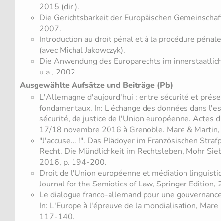
2015 (dir.).
Die Gerichtsbarkeit der Europäischen Gemeinschafte
2007.
Introduction au droit pénal et à la procédure pénal
(avec Michal Jakowczyk).
Die Anwendung des Europarechts im innerstaatlich
u.a., 2002.
Ausgewählte Aufsätze und Beiträge (Pb)
L'Allemagne d'aujourd'hui : entre sécurité et prése
fondamentaux. In: L'échange des données dans l'es
sécurité, de justice de l'Union européenne. Actes 
17/18 novembre 2016 à Grenoble. Mare & Martin, 
"J'accuse... !". Das Plädoyer im Französischen Straf
Recht. Die Mündlichkeit im Rechtsleben, Mohr Sieb
2016, p. 194-200.
Droit de l'Union européenne et médiation linguistiq
Journal for the Semiotics of Law, Springer Edition,
Le dialogue franco-allemand pour une gouvernanc
In: L'Europe à l'épreuve de la mondialisation, Mare 
117-140.