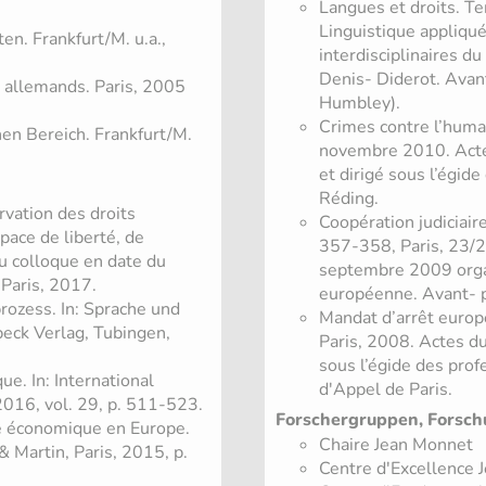
Langues et droits. T
Linguistique appliqué
n. Frankfurt/M. u.a.,
interdisciplinaires d
Denis- Diderot. Avan
e allemands. Paris, 2005
Humbley).
Crimes contre l’human
en Bereich. Frankfurt/M.
novembre 2010. Actes
et dirigé sous l’égi
Réding.
rvation des droits
Coopération judiciair
pace de liberté, de
357-358, Paris, 23/2
du colloque en date du
septembre 2009 organ
Paris, 2017.
européenne. Avant- p
prozess. In: Sprache und
Mandat d’arrêt europé
eck Verlag, Tubingen,
Paris, 2008. Actes du
sous l’égide des prof
ue. In: International
d'Appel de Paris.
 2016, vol. 29, p. 511-523.
Forschergruppen, Forsch
e économique en Europe.
Chaire Jean Monnet
& Martin, Paris, 2015, p.
Centre d'Excellence 