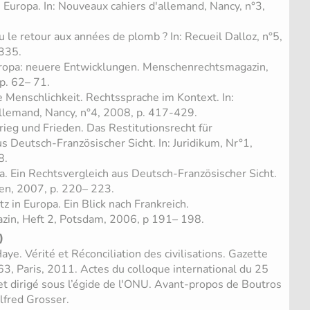
 Europa. In: Nouveaux cahiers d'allemand, Nancy, n°3,
ou le retour aux années de plomb ? In: Recueil Dalloz, n°5,
 335.
uropa: neuere Entwicklungen. Menschenrechtsmagazin,
p. 62– 71.
 Menschlichkeit. Rechtssprache im Kontext. In:
llemand, Nancy, n°4, 2008, p. 417-429.
ieg und Frieden. Das Restitutionsrecht für
 Deutsch-Französischer Sicht. In: Juridikum, Nr°1,
8.
a. Ein Rechtsvergleich aus Deutsch-Französischer Sicht.
ien, 2007, p. 220– 223.
 in Europa. Ein Blick nach Frankreich.
in, Heft 2, Potsdam, 2006, p 191– 198.
)
e. Vérité et Réconciliation des civilisations. Gazette
63, Paris, 2011. Actes du colloque international du 25
t dirigé sous l’égide de l'ONU. Avant-propos de Boutros
lfred Grosser.