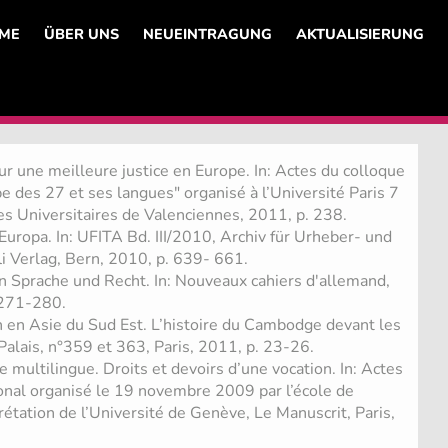
ME
ÜBER UNS
NEUEINTRAGUNG
AKTUALISIERUNG
ur une meilleure justice en Europe. In: Actes du colloque
pe des 27 et ses langues" organisé à l’Université Paris 7
es Universitaires de Valenciennes, 2011, p. 238.
 Europa. In: UFITA Bd. III/2010, Archiv für Urheber- und
i Verlag, Bern, 2010, p. 639- 661.
 Sprache und Recht. In: Nouveaux cahiers d'allemand,
 271-280.
n en Asie du Sud Est. L’histoire du Cambodge devant les
 Palais, n°359 et 363, Paris, 2011, p. 23-26.
 multilingue. Droits et devoirs d’une vocation. In: Actes
ional organisé le 19 novembre 2009 par l’école de
prétation de l’Université de Genève, Le Manuscrit, Paris,