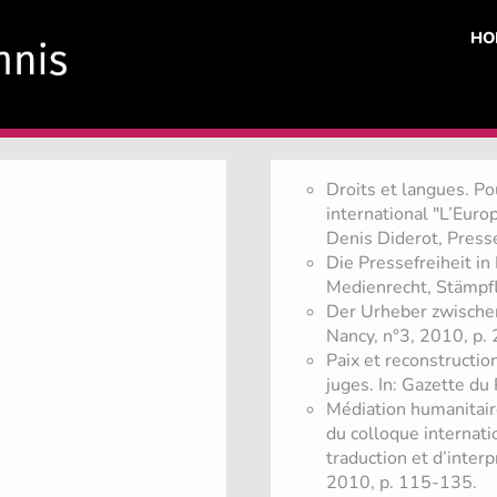
HO
Droits et langues. Po
international "L’Euro
Denis Diderot, Press
Die Pressefreiheit in
Medienrecht, Stämpfl
Der Urheber zwischen
Nancy, n°3, 2010, p.
Paix et reconstructio
juges. In: Gazette du
Médiation humanitaire
du colloque internat
traduction et d’inter
2010, p. 115-135.