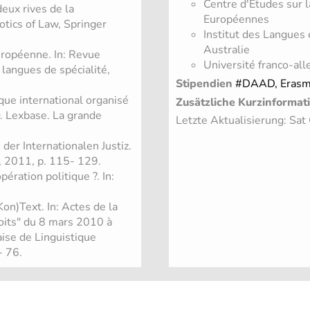
Centre d'Etudes sur l
deux rives de la
Européennes
otics of Law, Springer
Institut des Langues 
Australie
européenne. In: Revue
Université franco-al
 langues de spécialité,
Stipendien
#DAAD, Erasm
oque international organisé
Zusätzliche Kurzinformat
. Lexbase. La grande
Letzte Aktualisierung: Sa
er Internationalen Justiz.
, 2011, p. 115- 129.
ération politique ?. In:
n)Text. In: Actes de la
roits" du 8 mars 2010 à
aise de Linguistique
- 76.