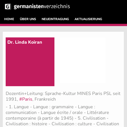
HOME
ÜBER UNS
NEUEINTRAGUNG
AKTUALISIERUNG
Dr. Linda Koiran
Dozentin+Leitung: Sprache-Kultur MINES Paris PSL seit
1991,
#Paris
, Frankreich
- 1. Langue - Langue : grammaire - Langue :
communication - Langue écrite / orale - Littérature
contemporaine (à partir de 1945) - 5. Civilisation -
Civilisation : histoire - Civilisation : culture - Civilisation