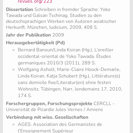
revues.
org/
223
Dissertation
Schreiben in fremder Sprache: Yoko
Tawada und Galsan Tschinag. Studien zu den
deutschsprachigen Werken von Autoren asiatischer
Herkunft. München, Iudicium, 2009, 408 S.
Jahr der Publikation
2009
Herausgebertätigkeit (Pd)
Bernard Banoun/Linda Koiran (Hg.), L’oreiller
occidental-oriental de Yoko Tawada. Études
germaniques 2010/3 (2011), 289 S.
Wolfgang Asholt, Marie-Claire Hoock-Demarle,
Linda Koiran, Katja Schubert (Hg.), Littérature(s)
sans domicile fixe/Literatur(en) ohne festen
Wohnsitz. Tübingen, Narr, lendemains 17, 2010,
174 S.
Forschergruppen, Forschungsprojekte
CERCLL -
Universität de Picardie Jules Vernes / Amiens
Verbindung mit wiss. Gesellschaften
AGES: Association des Germanistes de
l'Enseignement Supérieur