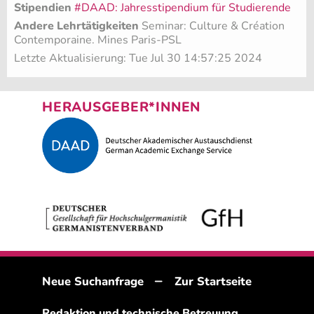
Stipendien
#DAAD: Jahresstipendium für Studierende
Andere Lehrtätigkeiten
Seminar: Culture & Création
Contemporaine. Mines Paris-PSL
Letzte Aktualisierung: Tue Jul 30 14:57:25 2024
HERAUSGEBER*INNEN
–
Neue Suchanfrage
Zur Startseite
Redaktion und technische Betreuung