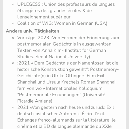
UPLEGESS : Union des professeurs de langues
étrangères des grandes écoles & de
l'enseignement supérieur
Coalition of WiG: Women in German (USA).
Andere univ. Tätigkeiten
Vorträge: 2023 «Von Formen der Erinnerung zum
postmemorialen Gedächtnis in ausgewählten
Texten von Anna Kim» (Institut for German
Studies. Seoul National University)
;2021 « Dem Gedächtnis der Namenlosen ist die
historische Konstruktion geweiht“: Postmemory-
Geschichte(n) in Ulrike Ottingers Film Exil
Shanghai und Ursula Krechels Roman Shanghai
fern von wo » Internationales Kolloquium
"Postmemoriale Erkundungen" (Université
Picardie Amiens)
2021 «Von gestern nach heute und zurück: Exil
deutsch-asiatischer Autoren », Écrire l’exil.
Échanges franco-allemands sur la littérature, le
cinéma et la BD de langue allemande du XXIe