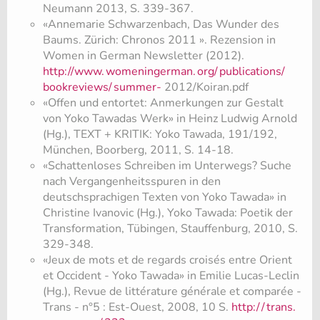
Neumann 2013, S. 339-367.
«Annemarie Schwarzenbach, Das Wunder des
Baums. Zürich: Chronos 2011 ». Rezension in
Women in German Newsletter (2012).
http://www.
womeningerman.
org/
publications/
bookreviews/
summer-
2012/Koiran.pdf
«Offen und entortet: Anmerkungen zur Gestalt
von Yoko Tawadas Werk» in Heinz Ludwig Arnold
(Hg.), TEXT + KRITIK: Yoko Tawada, 191/192,
München, Boorberg, 2011, S. 14-18.
«Schattenloses Schreiben im Unterwegs? Suche
nach Vergangenheitsspuren in den
deutschsprachigen Texten von Yoko Tawada» in
Christine Ivanovic (Hg.), Yoko Tawada: Poetik der
Transformation, Tübingen, Stauffenburg, 2010, S.
329-348.
«Jeux de mots et de regards croisés entre Orient
et Occident - Yoko Tawada» in Emilie Lucas-Leclin
(Hg.), Revue de littérature générale et comparée -
Trans - n°5 : Est-Ouest, 2008, 10 S.
http:/
/
trans.