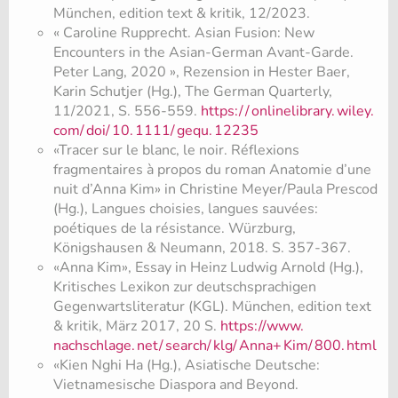
München, edition text & kritik, 12/2023.
« Caroline Rupprecht. Asian Fusion: New
Encounters in the Asian-German Avant-Garde.
Peter Lang, 2020 », Rezension in Hester Baer,
Karin Schutjer (Hg.), The German Quarterly,
11/2021, S. 556-559.
https:/
/
onlinelibrary.
wiley.
com/
doi/
10.
1111/
gequ.
12235
«Tracer sur le blanc, le noir. Réflexions
fragmentaires à propos du roman Anatomie d’une
nuit d’Anna Kim» in Christine Meyer/Paula Prescod
(Hg.), Langues choisies, langues sauvées:
poétiques de la résistance. Würzburg,
Königshausen & Neumann, 2018. S. 357-367.
«Anna Kim», Essay in Heinz Ludwig Arnold (Hg.),
Kritisches Lexikon zur deutschsprachigen
Gegenwartsliteratur (KGL). München, edition text
& kritik, März 2017, 20 S.
https://www.
nachschlage.
net/
search/
klg/
Anna+
Kim/
800.
html
«Kien Nghi Ha (Hg.), Asiatische Deutsche:
Vietnamesische Diaspora and Beyond.