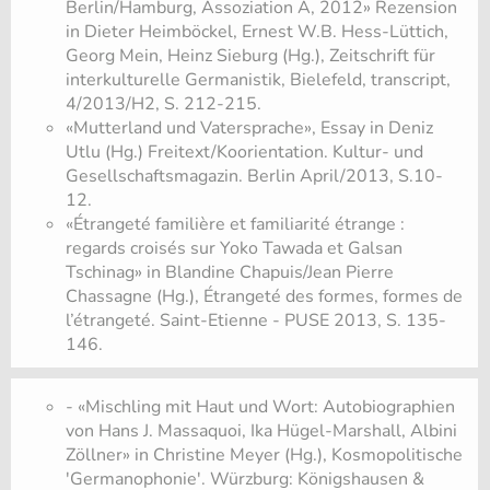
Berlin/Hamburg, Assoziation A, 2012» Rezension
in Dieter Heimböckel, Ernest W.B. Hess-Lüttich,
Georg Mein, Heinz Sieburg (Hg.), Zeitschrift für
interkulturelle Germanistik, Bielefeld, transc​ript,
4/2013/H2, S. 212-215.
«Mutterland und Vatersprache», Essay in Deniz
Utlu (Hg.) Freitext/Koorientation. Kultur- und
Gesellschaftsmagazin. Berlin April/2013, S.10-
12.
«Étrangeté familière et familiarité étrange :
regards croisés sur Yoko Tawada et Galsan
Tschinag» in Blandine Chapuis/Jean Pierre
Chassagne (Hg.), Étrangeté des formes, formes de
l’étrangeté. Saint-Etienne - PUSE 2013, S. 135-
146.
- «Mischling mit Haut und Wort: Autobiographien
von Hans J. Massaquoi, Ika Hügel-Marshall, Albini
Zöllner» in Christine Meyer (Hg.), Kosmopolitische
'Germanophonie'. Würzburg: Königshausen &