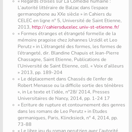
« Regards croisés sur La Comédie humaine :
L’autorité littéraire de Balzac dans l’espace
germanophone au XXe siècle » in Cahiers du
CELEC en ligne n° 5, Université de Saint Etienne,
2013,
http:/
/
cahiersducelec.
univ-st-etienne.
fr/
« Formes étranges et étrangeté formelle de la
mémoire pragoise chez Johannes Urzidil et Leo
Perutz » in L’étrangeté des formes, les formes de
l’étrangeté, dir. Blandine Chapuis et Jean-Pierre
Chassagne, Saint Etienne, Publications de
l’Université de Saint Etienne, coll. « Voix d’ailleurs
» 2013, pp. 189-204
« Le déplacement dans Chassés de l’enfer de
Robert Menasse ou la difficile sortie des ténèbres
», in Le texte et l’idée, n°28/ 2014, Presses
Universitaires de Nancy, 2014, pp. 1-24 17
« Ecriture de rupture et contournement des genres
dans les romans de Leo Perutz » in Etudes
germaniques, Paris, Klincksieck, n° 4, 2014, pp.
73-88
« Le libre jeu du roman perutzien avec l’autorité