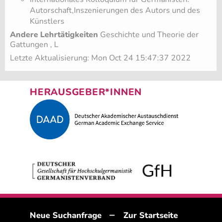
Autorschaft,Inszenierungen des Autors und des
Künstlers
Andere Lehrtätigkeiten
Geschichte und Theorie der
Gattungen , L
Letzte Aktualisierung: Mon Oct 24 15:47:37 2022
HERAUSGEBER*INNEN
–
Neue Suchanfrage
Zur Startseite