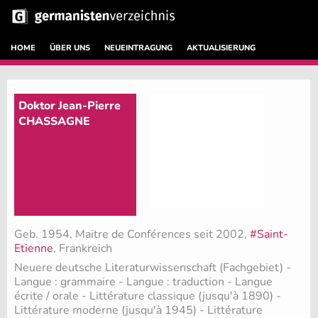
HOME
ÜBER UNS
NEUEINTRAGUNG
AKTUALISIERUNG
Doktor Jean-Pierre
CHASSAGNE
Geb. 1954, Maitre de Conférences seit 2002,
#Saint-
Etienne
, Frankreich
Neuere deutsche Literaturwissenschaft (Fachgebiet)
-
Langue : grammaire - Langue : traduction - Langue
écrite / orale - Littérature classique (jusqu'à 1890) -
Littérature moderne (jusqu'à 1945) - Littérature