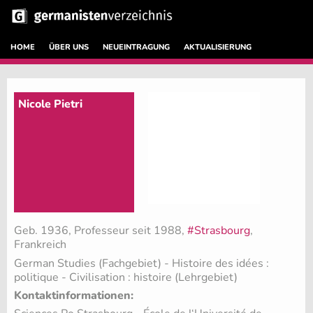
HOME
ÜBER UNS
NEUEINTRAGUNG
AKTUALISIERUNG
Nicole Pietri
Geb. 1936, Professeur seit 1988,
#Strasbourg
,
Frankreich
German Studies (Fachgebiet)
- Histoire des idées :
politique - Civilisation : histoire (Lehrgebiet)
Kontaktinformationen: