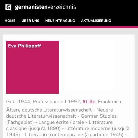
HOME
ÜBER UNS
NEUEINTRAGUNG
AKTUALISIERUNG
Eva Philippoff
Geb. 1944, Professeur seit 1992,
#Lille
, Frankreich
Ältere deutsche Literaturwissenschaft - Neuere
deutsche Literaturwissenschaft - German Studies
(Fachgebiet)
- Langue écrite / orale - Littérature
classique (jusqu'à 1890) - Littérature moderne (jusqu'à
1945) - Littérature contemporaine (à partir de 1945) -