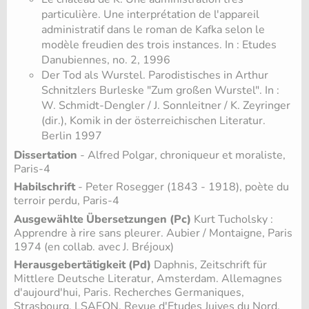
particulière. Une interprétation de l'appareil
administratif dans le roman de Kafka selon le
modèle freudien des trois instances. In : Etudes
Danubiennes, no. 2, 1996
Der Tod als Wurstel. Parodistisches in Arthur
Schnitzlers Burleske "Zum großen Wurstel". In :
W. Schmidt-Dengler / J. Sonnleitner / K. Zeyringer
(dir.), Komik in der österreichischen Literatur.
Berlin 1997
Dissertation
- Alfred Polgar, chroniqueur et moraliste,
Paris-4
Habilschrift
- Peter Rosegger (1843 - 1918), poète du
terroir perdu, Paris-4
Ausgewählte Übersetzungen (Pc)
Kurt Tucholsky :
Apprendre à rire sans pleurer. Aubier / Montaigne, Paris
1974 (en collab. avec J. Bréjoux)
Herausgebertätigkeit (Pd)
Daphnis, Zeitschrift für
Mittlere Deutsche Literatur, Amsterdam. Allemagnes
d'aujourd'hui, Paris. Recherches Germaniques,
Strasbourg. LSAFON, Revue d'Etudes Juives du Nord,