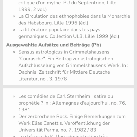
critique d'un mythe. PU du Septentrion, Lille
1999, 2 vol.)
La Circulation des ethnophobies dans la Monarchie
des Habsbourg. Lille 1996 (éd.)
La littérature populaire dans les pays
germaniques. Collection UL3, Lille 1999 (éd.)
Ausgewählte Aufsätze und Beiträge (Pb)
Sensus astrologicus in Grimmelshausens
"Courasche". Ein Beitrag zur astrologischen
Aufschlüsselung von Grimmelshausens Werk. In :
Daphnis, Zeitschrift für Mittlere Deutsche
Literatur, no . 3, 1978
Les comédies de Carl Sternheim : satire ou
prophétie ? In : Allemagnes d'aujourd'hui, no. 76,
1981
Der zerbrochene Rock. Einige Bemerkungen zum
Werk Elias Canettis. Veröffentlichung der
Universität Parma, no. 7, 1982 / 83
Le château de K. Une administration très