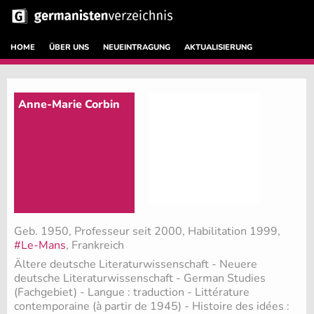
HOME
ÜBER UNS
NEUEINTRAGUNG
AKTUALISIERUNG
Anne-Marie Corbin
Geb. 1950, Professeur seit 2000, Habilitation 1999,
#Le-Mans
, Frankreich
Ältere deutsche Literaturwissenschaft - Neuere
deutsche Literaturwissenschaft - German Studies
(Fachgebiet)
- Langue : traduction - Littérature
contemporaine (à partir de 1945) - Histoire des idées :