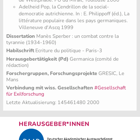
de Westphalie. PU du Mirail, Toulouse 2000
Adelheid Pop, la Cendrillon de la social-
democratie autrichienne. In : E. Philippoff (éd.), La
littérature populaire dans les pays germaniques.
Villeneuve d'Ascq 1999
Dissertation
Manès Sperber : un combat contre la
tyrannie (1934-1960)
Habilschrift
Ecriture du politique - Paris-3
Herausgebertätigkeit (Pd)
Germanica (comité de
rédaction)
Forschergruppen, Forschungsprojekte
GRESIC, Le
Mans
Verbindung mit wiss. Gesellschaften
#Gesellschaft
für Exilforschung
Letzte Aktualisierung: 145461480 2000
HERAUSGEBER*INNEN