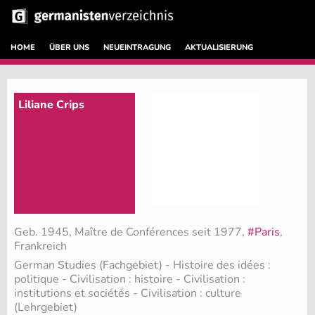
HOME
ÜBER UNS
NEUEINTRAGUNG
AKTUALISIERUNG
Liliane Crips
Geb. 1945, Maître de Conférences seit 1977,
#Paris
,
Frankreich
German Studies (Fachgebiet)
- Histoire des idées :
politique - Civilisation : histoire - Civilisation :
institutions et sociétés - Civilisation : culture
(Lehrgebiet)