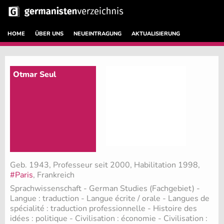
HOME
ÜBER UNS
NEUEINTRAGUNG
AKTUALISIERUNG
Otmar Seul
Geb. 1943, Professeur seit 2000, Habilitation 1998,
#Paris
, Frankreich
Sprachwissenschaft - German Studies (Fachgebiet)
-
Langue : traduction - Langue écrite / orale - Langues de
spécialité : traduction professionnelle - Histoire des
idées : politique - Civilisation : économie - Civilisation :