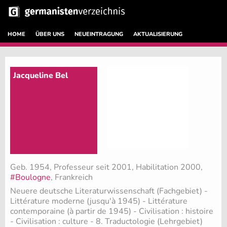
HOME
ÜBER UNS
NEUEINTRAGUNG
AKTUALISIERUNG
Jacqueline Bel
Geb. 1954, Professeur seit 2001, Habilitation 2000,
#Boulogne
, Frankreich
Neuere deutsche Literaturwissenschaft (Fachgebiet)
-
Littérature moderne (jusqu'à 1945) - Littérature
contemporaine (à partir de 1945) - Civilisation : histoire
- Civilisation : culture - 8. Traductologie (Lehrgebiet)