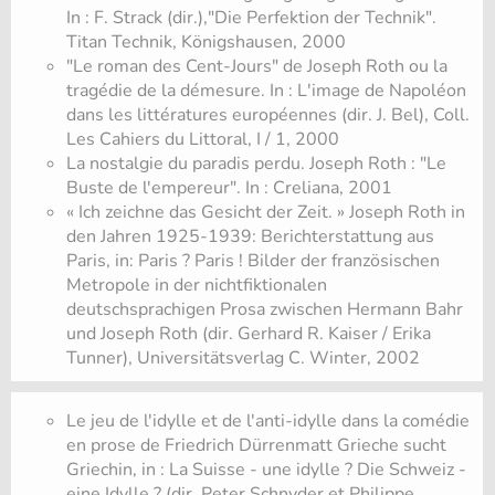
In : F. Strack (dir.),"Die Perfektion der Technik".
Titan Technik, Königshausen, 2000
"Le roman des Cent-Jours" de Joseph Roth ou la
tragédie de la démesure. In : L'image de Napoléon
dans les littératures européennes (dir. J. Bel), Coll.
Les Cahiers du Littoral, I / 1, 2000
La nostalgie du paradis perdu. Joseph Roth : "Le
Buste de l'empereur". In : Creliana, 2001
« Ich zeichne das Gesicht der Zeit. » Joseph Roth in
den Jahren 1925-1939: Berichterstattung aus
Paris, in: Paris ? Paris ! Bilder der französischen
Metropole in der nichtfiktionalen
deutschsprachigen Prosa zwischen Hermann Bahr
und Joseph Roth (dir. Gerhard R. Kaiser / Erika
Tunner), Universitätsverlag C. Winter, 2002
Le jeu de l'idylle et de l'anti-idylle dans la comédie
en prose de Friedrich Dürrenmatt Grieche sucht
Griechin, in : La Suisse - une idylle ? Die Schweiz -
eine Idylle ? (dir. Peter Schnyder et Philippe