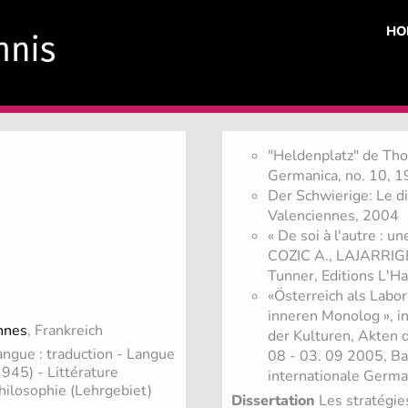
HO
"Heldenplatz" de Tho
Germanica, no. 10, 
Der Schwierige: Le dif
Valenciennes, 2004
« De soi à l'autre : u
COZIC A., LAJARRIGE J
Tunner, Editions L'H
«Österreich als Labo
inneren Monolog », i
nnes
, Frankreich
der Kulturen, Akten 
angue : traduction - Langue
08 - 03. 09 2005, Ba
1945) - Littérature
internationale German
philosophie (Lehrgebiet)
Dissertation
Les stratégie