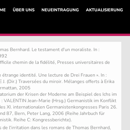
ME
ÜBER UNS
NEUEINTRAGUNG
AKTUALISIERUNG
mas Bernhard. Le testament d'un moraliste. In :
1992
ficile chemin de la fidélité, Presses universitaires de
ne étrange identité. Une lecture de Drei Frauen ». In :
. (Dir.) Traversées du miroir. Mélanges offerts à Erika
armattan, 2005
ratorium der Krisen der Moderne am Beispiel des Ichs im
n : VALENTIN Jean-Marie (Hrsg.) Germanistik im Konflikt
des XI. internationalen Germanistenkongresses Paris 26.
nd 87, Bern, Peter Lang, 2006 (Reihe Jahrbuch für
istik. Reihe C: Kongressberichte).
s de l'irritation dans les romans de Thomas Bernhard,