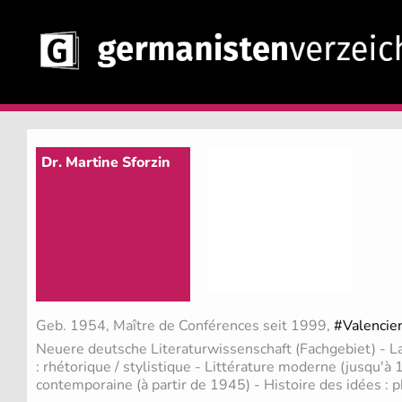
Dr. Martine Sforzin
Geb. 1954, Maître de Conférences seit 1999,
#Valencie
Neuere deutsche Literaturwissenschaft (Fachgebiet)
- L
: rhétorique / stylistique - Littérature moderne (jusqu'à 
contemporaine (à partir de 1945) - Histoire des idées : 