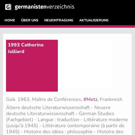
HOME
ÜBER UNS
NEUEINTRAGUNG
AKTUALISIERUNG
1993 Catherine
Julliard
Geb. 1963, Maître de Conférences,
#Metz
, Frankreich
Ältere deutsche Literaturwissenschaft - Neuere
deutsche Literaturwissenschaft - German Studies
(Fachgebiet)
- Langue : traduction - Littérature moderne
(jusqu'à 1945) - Littérature contemporaine (à partir de
1945) - Histoire des idées : philosophie - Histoire des