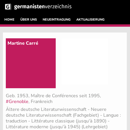
HOME
ÜBER UNS
NEUEINTRAGUNG
AKTUALISIERUNG
Martine Carré
Geb. 1953, Maître de Conférences seit 1995,
#Grenoble
, Frankreich
Ältere deutsche Literaturwissenschaft - Neuere
deutsche Literaturwissenschaft (Fachgebiet)
- Langue :
traduction - Littérature classique (jusqu'à 1890) -
Littérature moderne (jusqu'à 1945) (Lehrgebiet)