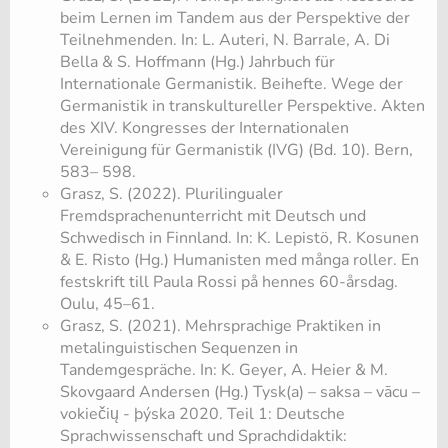
beim Lernen im Tandem aus der Perspektive der
Teilnehmenden. In: L. Auteri, N. Barrale, A. Di
Bella & S. Hoffmann (Hg.) Jahrbuch für
Internationale Germanistik. Beihefte. Wege der
Germanistik in transkultureller Perspektive. Akten
des XIV. Kongresses der Internationalen
Vereinigung für Germanistik (IVG) (Bd. 10). Bern,
583– 598.
Grasz, S. (2022). Plurilingualer
Fremdsprachenunterricht mit Deutsch und
Schwedisch in Finnland. In: K. Lepistö, R. Kosunen
& E. Risto (Hg.) Humanisten med många roller. En
festskrift till Paula Rossi på hennes 60-årsdag.
Oulu, 45–61.
Grasz, S. (2021). Mehrsprachige Praktiken in
metalinguistischen Sequenzen in
Tandemgespräche. In: K. Geyer, A. Heier & M.
Skovgaard Andersen (Hg.) Tysk(a) – saksa – vācu –
vokiečių - þýska 2020. Teil 1: Deutsche
Sprachwissenschaft und Sprachdidaktik: