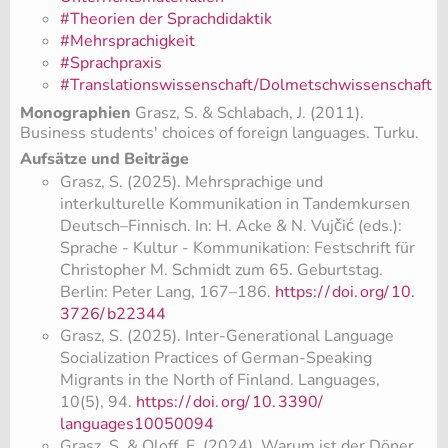
#Theorien der Sprachdidaktik
#Mehrsprachigkeit
#Sprachpraxis
#Translationswissenschaft/Dolmetschwissenschaft
Monographien
Grasz, S. & Schlabach, J. (2011).
Business students' choices of foreign languages. Turku.
Aufsätze und Beiträge
Grasz, S. (2025). Mehrsprachige und
interkulturelle Kommunikation in Tandemkursen
Deutsch–Finnisch. In: H. Acke & N. Vujčić (eds.):
Sprache - Kultur - Kommunikation: Festschrift für
Christopher M. Schmidt zum 65. Geburtstag.
Berlin: Peter Lang, 167–186.
https:/
/
doi.
org/
10.
3726/
b22344
Grasz, S. (2025). Inter-Generational Language
Socialization Practices of German-Speaking
Migrants in the North of Finland. Languages,
10(5), 94.
https:/
/
doi.
org/
10.
3390/
languages10050094
Grasz, S. & Oloff, F. (2024). Warum ist der Döner