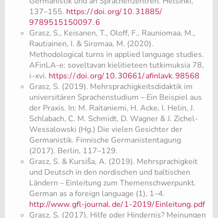
Germanistik und an Sprachenzentren. Helsinki,
137–155.
https:/
/
doi.
org/
10.
31885/
9789515150097.
6
Grasz, S., Keisanen, T., Oloff, F., Rauniomaa, M.,
Rautiainen, I. & Siromaa, M. (2020).
Methodological turns in applied language studies.
AFinLA-e: soveltavan kielitieteen tutkimuksia 78,
i–xvi.
https:/
/
doi.
org/
10.
30661/
afinlavk.
98568
Grasz, S. (2019). Mehrsprachigkeitsdidaktik im
universitären Sprachenstudium – Ein Beispiel aus
der Praxis. In: M. Raitaniemi, H. Acke, I. Helin, J.
Schlabach, C. M. Schmidt, D. Wagner & J. Zichel-
Wessalowski (Hg.) Die vielen Gesichter der
Germanistik. Finnische Germanistentagung
(2017). Berlin, 117–129.
Grasz, S. & Kursiša, A. (2019). Mehrsprachigkeit
und Deutsch in den nordischen und baltischen
Ländern – Einleitung zum Themenschwerpunkt.
German as a foreign language (1), 1–4.
http://www.
gfl-journal.
de/
1-2019/
Einleitung.
pdf
Grasz, S. (2017). Hilfe oder Hindernis? Meinungen