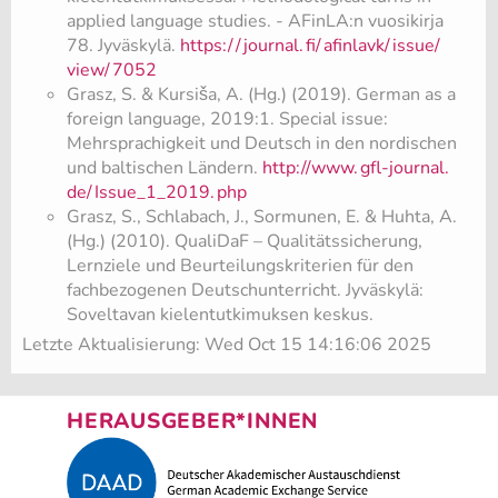
applied language studies. - AFinLA:n vuosikirja
78. Jyväskylä.
https:/
/
journal.
fi/
afinlavk/
issue/
view/
7052
Grasz, S. & Kursiša, A. (Hg.) (2019). German as a
foreign language, 2019:1. Special issue:
Mehrsprachigkeit und Deutsch in den nordischen
und baltischen Ländern.
http://www.
gfl-journal.
de/
Issue_1_2019.
php
Grasz, S., Schlabach, J., Sormunen, E. & Huhta, A.
(Hg.) (2010). QualiDaF – Qualitätssicherung,
Lernziele und Beurteilungskriterien für den
fachbezogenen Deutschunterricht. Jyväskylä:
Soveltavan kielentutkimuksen keskus.
Letzte Aktualisierung: Wed Oct 15 14:16:06 2025
HERAUSGEBER*INNEN