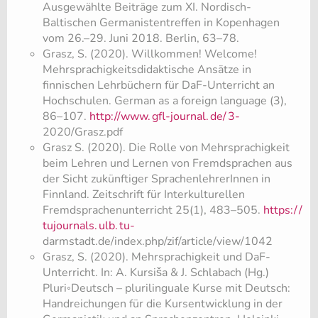
Ausgewählte Beiträge zum XI. Nordisch-
Baltischen Germanistentreffen in Kopenhagen
vom 26.–29. Juni 2018. Berlin, 63–78.
Grasz, S. (2020). Willkommen! Welcome!
Mehrsprachigkeitsdidaktische Ansätze in
finnischen Lehrbüchern für DaF-Unterricht an
Hochschulen. German as a foreign language (3),
86–107.
http://www.
gfl-journal.
de/
3-
2020/Grasz.pdf
Grasz S. (2020). Die Rolle von Mehrsprachigkeit
beim Lehren und Lernen von Fremdsprachen aus
der Sicht zukünftiger SprachenlehrerInnen in
Finnland. Zeitschrift für Interkulturellen
Fremdsprachenunterricht 25(1), 483–505.
https:/
/
tujournals.
ulb.
tu-
darmstadt.de/index.php/zif/article/view/1042
Grasz, S. (2020). Mehrsprachigkeit und DaF-
Unterricht. In: A. Kursiša & J. Schlabach (Hg.)
Pluri◦Deutsch – plurilinguale Kurse mit Deutsch:
Handreichungen für die Kursentwicklung in der