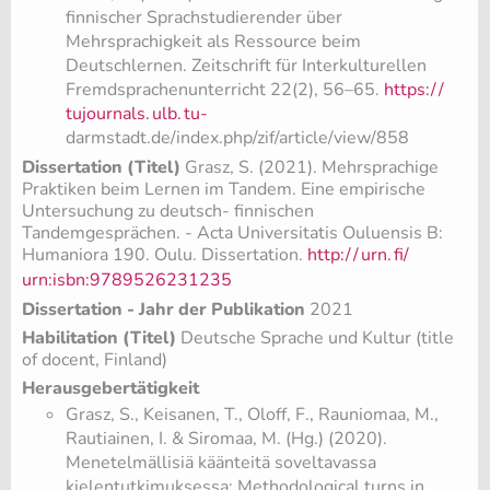
finnischer Sprachstudierender über
Mehrsprachigkeit als Ressource beim
Deutschlernen. Zeitschrift für Interkulturellen
Fremdsprachenunterricht 22(2), 56–65.
https:/
/
tujournals.
ulb.
tu-
darmstadt.de/index.php/zif/article/view/858
Dissertation (Titel)
Grasz, S. (2021). Mehrsprachige
Praktiken beim Lernen im Tandem. Eine empirische
Untersuchung zu deutsch- finnischen
Tandemgesprächen. - Acta Universitatis Ouluensis B:
Humaniora 190. Oulu. Dissertation.
http:/
/
urn.
fi/
urn:isbn:9789526231235
Dissertation - Jahr der Publikation
2021
Habilitation (Titel)
Deutsche Sprache und Kultur (title
of docent, Finland)
Herausgebertätigkeit
Grasz, S., Keisanen, T., Oloff, F., Rauniomaa, M.,
Rautiainen, I. & Siromaa, M. (Hg.) (2020).
Menetelmällisiä käänteitä soveltavassa
kielentutkimuksessa: Methodological turns in