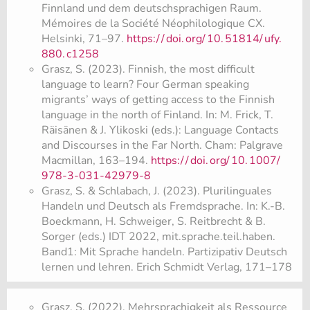
Finnland und dem deutschsprachigen Raum.
Mémoires de la Société Néophilologique CX.
Helsinki, 71–97.
https:/
/
doi.
org/
10.
51814/
ufy.
880.
c1258
Grasz, S. (2023). Finnish, the most difficult
language to learn? Four German speaking
migrants’ ways of getting access to the Finnish
language in the north of Finland. In: M. Frick, T.
Räisänen & J. Ylikoski (eds.): Language Contacts
and Discourses in the Far North. Cham: Palgrave
Macmillan, 163–194.
https:/
/
doi.
org/
10.
1007/
978-3-031-42979-8
Grasz, S. & Schlabach, J. (2023). Plurilinguales
Handeln und Deutsch als Fremdsprache. In: K.-B.
Boeckmann, H. Schweiger, S. Reitbrecht & B.
Sorger (eds.) IDT 2022, mit.sprache.teil.haben.
Band1: Mit Sprache handeln. Partizipativ Deutsch
lernen und lehren. Erich Schmidt Verlag, 171–178
Grasz, S. (2022). Mehrsprachigkeit als Ressource