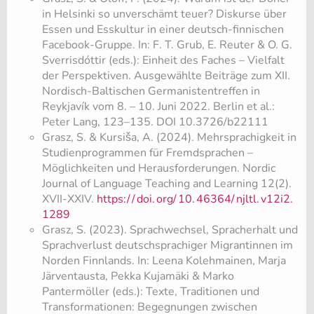
in Helsinki so unverschämt teuer? Diskurse über
Essen und Esskultur in einer deutsch-finnischen
Facebook-Gruppe. In: F. T. Grub, E. Reuter & O. G.
Sverrisdóttir (eds.): Einheit des Faches – Vielfalt
der Perspektiven. Ausgewählte Beiträge zum XII.
Nordisch-Baltischen Germanistentreffen in
Reykjavík vom 8. – 10. Juni 2022. Berlin et al.:
Peter Lang, 123–135. DOI 10.3726/b22111
Grasz, S. & Kursiša, A. (2024). Mehrsprachigkeit in
Studienprogrammen für Fremdsprachen –
Möglichkeiten und Herausforderungen. Nordic
Journal of Language Teaching and Learning 12(2).
XVII-XXIV.
https:/
/
doi.
org/
10.
46364/
njltl.
v12i2.
1289
Grasz, S. (2023). Sprachwechsel, Spracherhalt und
Sprachverlust deutschsprachiger Migrantinnen im
Norden Finnlands. In: Leena Kolehmainen, Marja
Järventausta, Pekka Kujamäki & Marko
Pantermöller (eds.): Texte, Traditionen und
Transformationen: Begegnungen zwischen