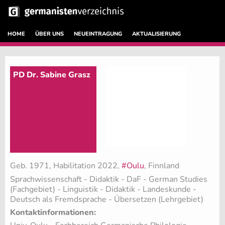
HOME
ÜBER UNS
NEUEINTRAGUNG
AKTUALISIERUNG
PD Dr. Sabine Grasz
Geb. 1971, Habilitation 2022,
#Oulu
, Finnland
Sprachwissenschaft - Didaktik - DaF - German Studies
(Fachgebiet)
- Linguistik - Didaktik - Landeskunde -
Deutsch als Fremdsprache - Übersetzen (Lehrgebiet)
Kontaktinformationen: