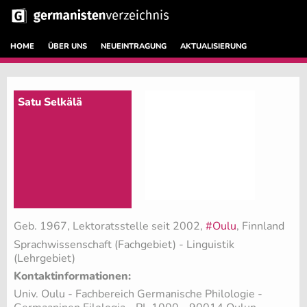
HOME
ÜBER UNS
NEUEINTRAGUNG
AKTUALISIERUNG
Satu Selkälä
Geb. 1967, Lektoratsstelle seit 2002,
#Oulu
, Finnland
Sprachwissenschaft (Fachgebiet)
- Linguistik
(Lehrgebiet)
Kontaktinformationen:
Univ. Oulu - Fachbereich Germanische Philologie -