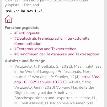
Germaaninen Filologia - PL 1000 - 90014 Oulun
yliopisto, - Finnland
Forschungsgebiete
#Textlinguistik
#Deutsch als Fremdsprache, interkulturelle
Kommunikation
#Textproduktion und Textverstehen
#Grundfragen der Textanalyse und Textrezeption
Aufsätze und Beiträge
Virtaluoto, J., & Selkälä, S. (2022). Meaningfulness
in the Work of Language Professionals. Nordic
Journal of Working Life Studies, 12(4).
https:/
/
doi.
org/
10.
18291/
njwls.
132333
Selkälä, Satu;
Virtaluoto, Jenni (2020) Vor-und Nachteile der
Digitalisierung bei der Arbeit von
Sprachexpertinnen und –experten. In: Hirsto, H.,
M. Enell-Nilsson, H. Kauppinen-Räisänen & N.