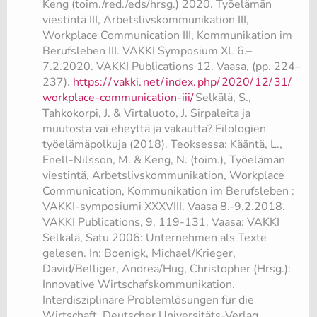
Keng (toim./red./eds/hrsg.) 2020. Työelämän
viestintä III, Arbetslivskommunikation III,
Workplace Communication III, Kommunikation im
Berufsleben III. VAKKI Symposium XL 6.–
7.2.2020. VAKKI Publications 12. Vaasa, (pp. 224–
237).
https:/
/
vakki.
net/
index.
php/
2020/
12/
31/
workplace-communication-iii/
Selkälä, S.,
Tahkokorpi, J. & Virtaluoto, J. Sirpaleita ja
muutosta vai eheyttä ja vakautta? Filologien
työelämäpolkuja (2018). Teoksessa: Kääntä, L.,
Enell-Nilsson, M. & Keng, N. (toim.), Työelämän
viestintä, Arbetslivskommunikation, Workplace
Communication, Kommunikation im Berufsleben :
VAKKI-symposiumi XXXVIII. Vaasa 8.-9.2.2018.
VAKKI Publications, 9, 119-131. Vaasa: VAKKI
Selkälä, Satu 2006: Unternehmen als Texte
gelesen. In: Boenigk, Michael/Krieger,
David/Belliger, Andrea/Hug, Christopher (Hrsg.):
Innovative Wirtschafskommunikation.
Interdisziplinäre Problemlösungen für die
Wirtschaft. Deutscher Universitäts-Verlag,