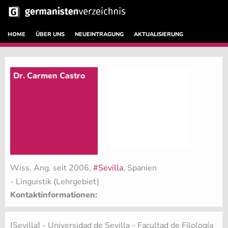
HOME
ÜBER UNS
NEUEINTRAGUNG
AKTUALISIERUNG
Dr. Carmen Castro
Wiss. Ang. seit 2006,
#Sevilla
, Spanien
- Linguistik (Lehrgebiet)
Kontaktinformationen:
[Sevilla] - Universidad de Sevilla - Facultad de Filología