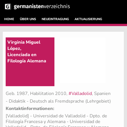
HOME
ÜBER UNS
NEUEINTRAGUNG
AKTUALISIERUNG
Virginia Miguel
López,
Licenciada en
Filología Alemana
Geb. 1987, Habilitation 2010,
#Valladolid
, Spanien
- Didaktik - Deutsch als Fremdsprache (Lehrgebiet)
Kontaktinformationen:
[Valladolid] - Universidad de Valladolid - Dpto. de
Filología Francesa y Alemana - Universidad de