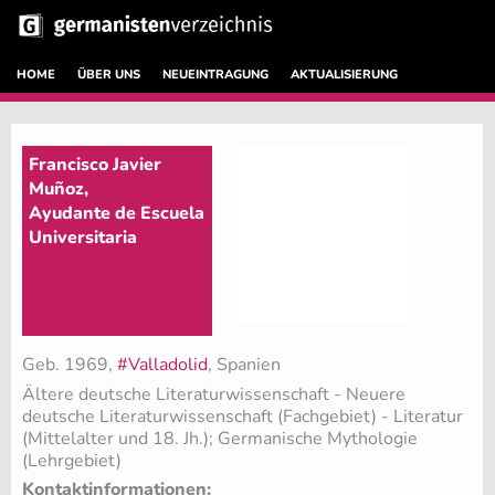
HOME
ÜBER UNS
NEUEINTRAGUNG
AKTUALISIERUNG
Francisco Javier
Muñoz,
Ayudante de Escuela
Universitaria
Geb. 1969,
#Valladolid
, Spanien
Ältere deutsche Literaturwissenschaft - Neuere
deutsche Literaturwissenschaft (Fachgebiet)
- Literatur
(Mittelalter und 18. Jh.); Germanische Mythologie
(Lehrgebiet)
Kontaktinformationen: