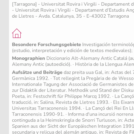
[Tarragona] - Universitat Rovira i Virgili - Departament
- Universitat Rovira i Virgili - Departament d‘Estudis An
de Lletres - Avda. Catalunya, 35 - E-43002 Tarragona
Besondere Forschungsgebiete
Investigación terminológi
(estudio, interpretación y edición de textos medievales);
Monographien
Diccionario Alt-Alemany Antic Catalá (aut
Alemany Antic (autoedició). · Història de la Llengua Ale
Aufsätze und Beiträge
daz preita uua Gal, in: Actas del
Germànica 1992. · Tot rellegint la Pregària de de Wessob
Internationale Tagung der Associació de Germanistes d
zur Didaktik der Literatur. Methodik und Stand der Disku
Poeta, in: Festschrift für Philippe Marcq 1992. · La Cançó 
traducció, in: Salina, Revista de Lletres 1993. · Els Eixa
Universitas Tarraconensis 1994. · La Cançó del Rei En Llu
Tarraconensis 1990-91. · Informa d'una incursió norrena 
continguda a la Heimskringla de Snorri Turluson, in: Act
Spanien aus der Sicht der Europäischen Integration 1991.
secundaria y relicua del alemán antiguo, in: Revista de F