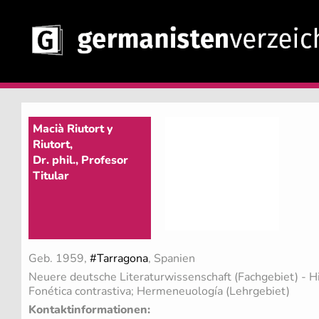
Macià Riutort y
Riutort,
Dr. phil., Profesor
Titular
Geb. 1959,
#Tarragona
, Spanien
Neuere deutsche Literaturwissenschaft (Fachgebiet)
- H
Fonética contrastiva; Hermeneuología (Lehrgebiet)
Kontaktinformationen: