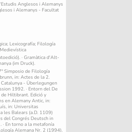
 d‘Estudis Anglesos i Alemanys
glesos i Alemanys - Facultat
ca; Lexicografía; Filología
 Medievística
oedició). · Gramàtica d'Alt-
manya (im Druck).
 7º Simposio de Filología
runn, in: Actes de la 2.
e Catalunya - Überlegungen
ssion 1992. · Entorn del De
de Hiltibrant. Edició y
rms en Alemany Antic, in:
ís, in: Universitas
a les Balears (a.D. 1109)
es del Congrés Deutsch in
 · En torno a la metafonía
ilología Alemana Nr. 2 (1994).