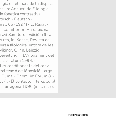
olíngia en el marc de la disputa
s, in: Annuari de Filologia
e fonètica contrastiva
utesch - Deutsch -
irall 66 (1994) · El Ragal -
. · Comitiorum Haruspicina
vi Sant Jordi. Edició crítica,
s rex, in: Kesse, Revista del
ersa filològica: entorn de les
kingr, Ó inn, Leipzig,
rbereitung). · L'Afogament del
e Literatura 1994. ·
tics conditionants del canvi
ralització de lóposició llarga-
- Guma - Gnom, in: Forum 8. ·
k). · El contacto intercultural
es, Tarragona 1996 (im Druck).