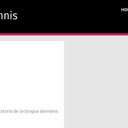
HO
istoria de la lengua alemana;