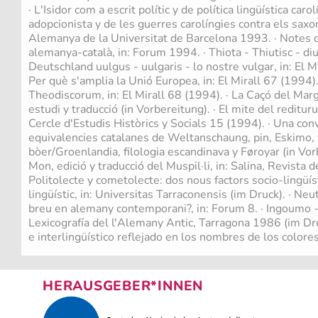
· L'Isidor com a escrit polític y de política lingüística car
adopcionista y de les guerres carolíngies contra els saxon
Alemanya de la Universitat de Barcelona 1993. · Notes d
alemanya-català, in: Forum 1994. · Thiota - Thiutisc - di
Deutschland uulgus - uulgaris - lo nostre vulgar, in: El M
Per què s'amplia la Unió Europea, in: El Mirall 67 (1994)
Theodiscorum, in: El Mirall 68 (1994). · La Caçó del Margra
estudi y traducció (in Vorbereitung). · El mite del redituru
Cercle d'Estudis Històrics y Socials 15 (1994). · Una conv
equivalencies catalanes de Weltanschaung, pin, Eskimo, ví
bòer/Groenlandia, filologia escandinava y Føroyar (in Vo
Mon, edició y traducció del Muspil·li, in: Salina, Revista d
Politolecte y cometolecte: dos nous factors socio-lingüís
lingüístic, in: Universitas Tarraconensis (im Druck). · Neut
breu en alemany contemporani?, in: Forum 8. · Ingoumo 
Lexicografía del l'Alemany Antic, Tarragona 1986 (im Druc
e interlingüístico reflejado en los nombres de los color
HERAUSGEBER*INNEN