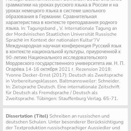
грамматики на уроках русского языка в России и на
уроках немецкого языка в системе школьного
образования в Германии: Сравнительная
характеристика в контексте преподавания родного
языка. In: Tagungsband „ V. Internationale Tagung an
der Mordvinischen Staatlichen Universität Russische
Sprachе im Kontext der nationalen Kultur“/V
Международная научная конференция Русский язык
в контексте национальной культуры, приуроченной к
90-летию Национального исследовательского
Мордовского государственного университета им. Н. П.
Огарёва 14-16 октября 2021 г. Rezension 2018:
Yvonne Decker-Ernst (2017): Deutsch als Zweitsprache
in Vorbereitungsklassen. Baltmannsweiler: Schneider.
In: Zielsprache Deutsch. Eine internationale Zeitschrift
für Deutsch als Fremdsprache / Deutsch als
Zweitsprache. Tübingen: Stauffenburg Verlag. 65-71.
Dissertation (Titel)
Schreiben an russischen und
deutschen Schulen. Unter besonderer Berücksichtigung
der Textproduktion russischsprachiger Aussiedler und