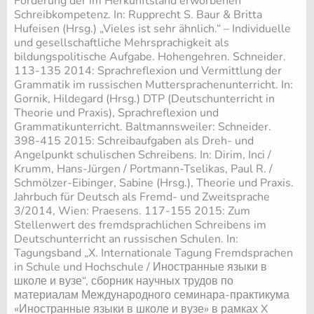
Förderung der im Herkunftsland erworbenen
Schreibkompetenz. In: Rupprecht S. Baur & Britta
Hufeisen (Hrsg.) „Vieles ist sehr ähnlich.“ – Individuelle
und gesellschaftliche Mehrsprachigkeit als
bildungspolitische Aufgabe. Hohengehren. Schneider.
113-135 2014: Sprachreflexion und Vermittlung der
Grammatik im russischen Muttersprachenunterricht. In:
Gornik, Hildegard (Hrsg.) DTP (Deutschunterricht in
Theorie und Praxis), Sprachreflexion und
Grammatikunterricht. Baltmannsweiler: Schneider.
398-415 2015: Schreibaufgaben als Dreh- und
Angelpunkt schulischen Schreibens. In: Dirim, Inci /
Krumm, Hans-Jürgen / Portmann-Tselikas, Paul R. /
Schmölzer-Eibinger, Sabine (Hrsg.), Theorie und Praxis.
Jahrbuch für Deutsch als Fremd- und Zweitsprache
3/2014, Wien: Praesens. 117-155 2015: Zum
Stellenwert des fremdsprachlichen Schreibens im
Deutschunterricht an russischen Schulen. In:
Tagungsband „X. Internationale Tagung Fremdsprachen
in Schule und Hochschule / Иностранные языки в
школе и вузе“, сборник научных трудов по
материалам Международного семинара-практикума
«Иностранные языки в школе и вузе» в рамках X