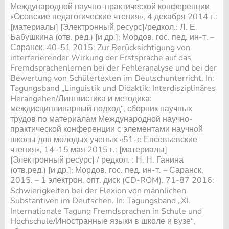
Международной научно-практической конференции
«Осовские педагогические чтения», 4 декабря 2014 г.:
[материалы] [Электронный ресурс]/редкол.: Л. Е.
Бабушкина (отв. ред.) [и др.]
; Мордов. гос. пед. ин-т. –
Саранск. 40-51 2015: Zur Berücksichtigung von
interferierender Wirkung der Erstsprache auf das
Fremdsprachenlernen bei der Fehleranalyse und bei der
Bewertung von Schülertexten im Deutschunterricht. In:
Tagungsband „Linguistik und Didaktik: Interdisziplinäres
Herangehen/Лингвистика и методика:
междисциплинарный подход“, сборник научных
трудов по материалам Международной научно-
практической конференции с элементами научной
школы для молодых ученых «51-е Евсевьевские
чтения», 14–15 мая 2015 г.: [материалы]
[Электронный ресурс] / редкол. : Н. Н. Ганина
(отв.ред.) [и др.]
; Мордов. гос. пед. ин-т. – Саранск,
2015. – 1 электрон. опт. диск (CD-ROM). 71-87 2016:
Schwierigkeiten bei der Flexion von männlichen
Substantiven im Deutschen. In: Tagungsband „XI.
Internationale Tagung Fremdsprachen in Schule und
Hochschule/Иностранные языки в школе и вузе“,