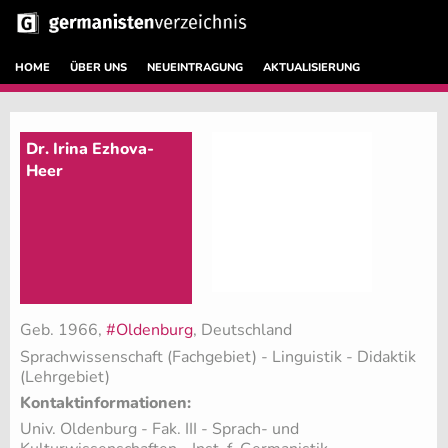
HOME
ÜBER UNS
NEUEINTRAGUNG
AKTUALISIERUNG
Dr. Irina Ezhova-
Heer
Geb. 1966,
#Oldenburg
, Deutschland
Sprachwissenschaft (Fachgebiet)
- Linguistik - Didaktik
(Lehrgebiet)
Kontaktinformationen:
Univ. Oldenburg - Fak. III - Sprach- und