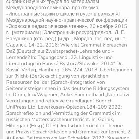
сборник научных трудов по материалам
Международного семинара-практикума
«Иностранные языки в школе и вузе» в рамках XI
Международной научно-практической конференции
«Осовские педагогические чтения», 26 ноября 2015
г.: [материалы] [Электронный ресурс]/редкол.: Л. Е.
Бабушкина (отв. ред.) [и др.]
; Мордов. гос. пед. ин-т. –
Саранск. 14-22. 2016: Wie viel Grammatik brauchen
DaZ (Deutsch als Zweitsprache)-Lehrende und –
Lernende? In: Tagungsband „22. Linguistik- und
Literaturtage in Banská Bystrica/Slowakei 2014“ Dr.
Kovač-Verlag, Hamburg. 265-274. 2018: Überlegungen
zur (Nicht-)Berücksichtigung von sprachlichen
Ressourcen bei der (Sprach-)Integration von
SeiteneinsteigerInnen in das deutsche Bildungssystem.
In: Dirim, Inci/Wagener, Anke: Sammelband „Normative
Verortungen und reflexive Grundlagen“ Budrich
UniPress Ltd. Leverkusen-Opladen.184-209 2022:
Sprachreflexion und Vermittlung der Grammatik im
russischen Muttersprachenunterricht. In: Gornik,
Hildegard (Hrsg.) DTP (Deutschunterricht in Theorie
und Praxis) Sprachreflexion und Grammatikunterricht. 2.
Auflage. Baltmannsweiler: Schneider. 2022: Значение