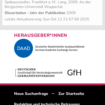
Spätaussiedler. Frankfurt a. M.: Lang. 2009. An der
Bergischen Universität Wuppertal
Dissertation - Jahr der Publikation
2009
Letzte Aktualisierung: Sun Oct 12 21:57:58 2025
HERAUSGEBER*INNEN
–
Neue Suchanfrage
Zur Startseite
Redaktion und technische Betreuung