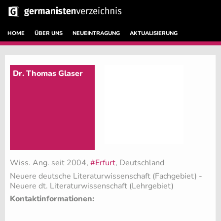
HOME
ÜBER UNS
NEUEINTRAGUNG
AKTUALISIERUNG
Dr. Thomas Glaser
Wiss. Ang. seit 2004,
#Erfurt
, Deutschland
Neuere deutsche Literaturwissenschaft (Fachgebiet)
-
Neuere dt. Literaturwissenschaft (Lehrgebiet)
Kontaktinformationen: