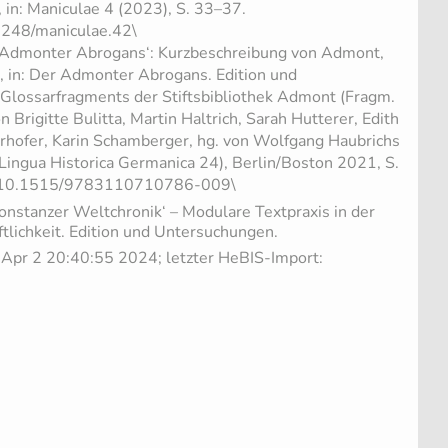
 in: Maniculae 4 (2023), S. 33–37.
21248/maniculae.42\
) ‚Admonter Abrogans‘: Kurzbeschreibung von Admont,
1, in: Der Admonter Abrogans. Edition und
Glossarfragments der Stiftsbibliothek Admont (Fragm.
 Brigitte Bulitta, Martin Haltrich, Sarah Hutterer, Edith
irhofer, Karin Schamberger, hg. von Wolfgang Haubrichs
Lingua Historica Germanica 24), Berlin/Boston 2021, S.
org/10.1515/9783110710786-009\
onstanzer Weltchronik‘ – Modulare Textpraxis in der
ftlichkeit. Edition und Untersuchungen.
e Apr 2 20:40:55 2024; letzter HeBIS-Import: