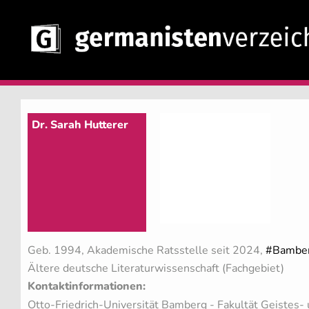
Dr. Sarah Hutterer
Geb. 1994, Akademische Ratsstelle seit 2024,
#Bambe
Ältere deutsche Literaturwissenschaft (Fachgebiet)
Kontaktinformationen:
Otto-Friedrich-Universität Bamberg - Fakultät Geistes-