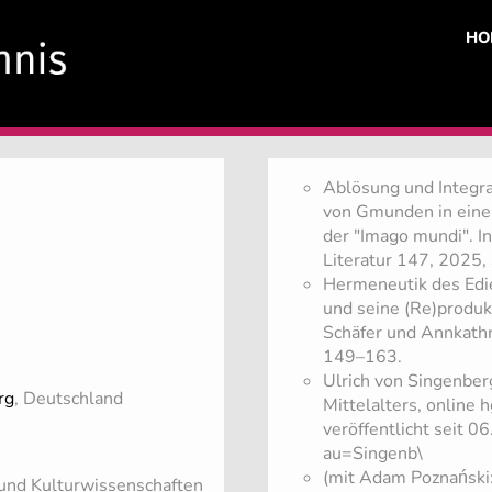
HO
​Ablösung und Integra
von Gmunden in eine
der "Imago mundi". I
Literatur 147, 2025,
Hermeneutik des Edie
und seine (Re)produkti
Schäfer und Annkathr
149–163.
Ulrich von Singenberg
rg
, Deutschland
Mittelalters, online 
veröffentlicht seit 0
au=Singenb\
(mit Adam Poznański:
 und Kulturwissenschaften