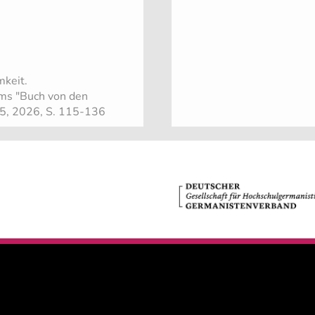
mkeit.
ims "Buch von den
145, 2026, S. 115-136