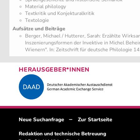
Material philology
Textkritik und Konjekturalkritik
Textologie
Aufsätze und Beiträge
​Berger, Michael / Hutterer, Sarah: Erzählte Wirksa
Inszenierungsformen der Invektive in Michel Behe
Wienern". In: Zeitschrift für deutsche Philologie 
HERAUSGEBER*INNEN
–
Neue Suchanfrage
Zur Startseite
Redaktion und technische Betreuung