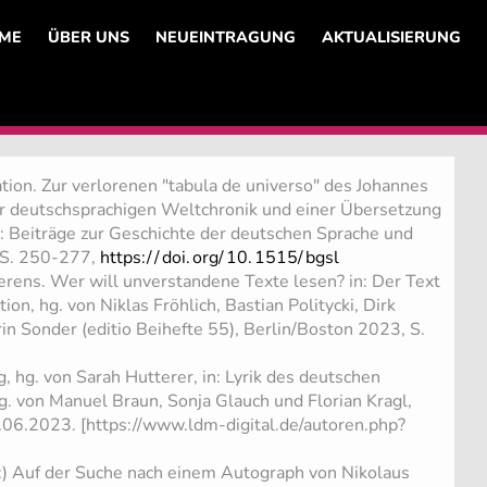
ME
ÜBER UNS
NEUEINTRAGUNG
AKTUALISIERUNG
tion. Zur verlorenen "tabula de universo" des Johannes
r deutschsprachigen Weltchronik und einer Übersetzung
n: Beiträge zur Geschichte der deutschen Sprache und
 S. 250-277,
https:/
/
doi.
org/
10.
1515/
bgsl
rens. Wer will unverstandene Texte lesen? in: Der Text
on, hg. von Niklas Fröhlich, Bastian Politycki, Dirk
in Sonder (editio Beihefte 55), Berlin/Boston 2023, S.
, hg. von Sarah Hutterer, in: Lyrik des deutschen
hg. von Manuel Braun, Sonja Glauch und Florian Kragl,
6.06.2023. [https://www.ldm-digital.de/autoren.php?
) Auf der Suche nach einem Autograph von Nikolaus