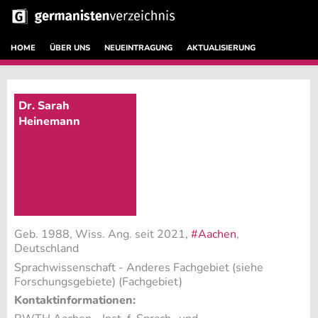
HOME
ÜBER UNS
NEUEINTRAGUNG
AKTUALISIERUNG
Dr. Sarah
Heinemann
Geb. 1988, Wiss. Ang. seit 2021,
#Aachen
,
Deutschland
Sprachwissenschaft - Anderes Fachgebiet (siehe
Forschungsgebiete) (Fachgebiet)
Kontaktinformationen: