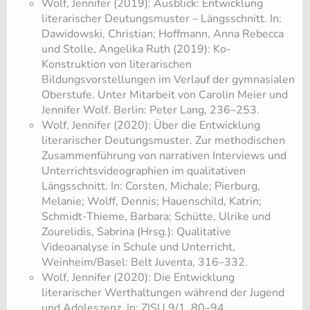
Wolf, Jennifer (2019): Ausblick: Entwicklung
literarischer Deutungsmuster – Längsschnitt. In:
Dawidowski, Christian; Hoffmann, Anna Rebecca
und Stolle, Angelika Ruth (2019): Ko-
Konstruktion von literarischen
Bildungsvorstellungen im Verlauf der gymnasialen
Oberstufe. Unter Mitarbeit von Carolin Meier und
Jennifer Wolf. Berlin: Peter Lang, 236–253.
Wolf, Jennifer (2020): Über die Entwicklung
literarischer Deutungsmuster. Zur methodischen
Zusammenführung von narrativen Interviews und
Unterrichtsvideographien im qualitativen
Längsschnitt. In: Corsten, Michale; Pierburg,
Melanie; Wolff, Dennis; Hauenschild, Katrin;
Schmidt-Thieme, Barbara; Schütte, Ulrike und
Zourelidis, Sabrina (Hrsg.): Qualitative
Videoanalyse in Schule und Unterricht,
Weinheim/Basel: Belt Juventa, 316–332.
Wolf, Jennifer (2020): Die Entwicklung
literarischer Werthaltungen während der Jugend
und Adoleszenz. In: ZISU 9/1, 80–94.