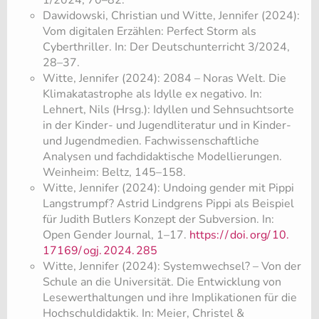
1/2024, 70–82.
Dawidowski, Christian und Witte, Jennifer (2024):
Vom digitalen Erzählen: Perfect Storm als
Cyberthriller. In: Der Deutschunterricht 3/2024,
28–37.
Witte, Jennifer (2024): 2084 – Noras Welt. Die
Klimakatastrophe als Idylle ex negativo. In:
Lehnert, Nils (Hrsg.): Idyllen und Sehnsuchtsorte
in der Kinder- und Jugendliteratur und in Kinder-
und Jugendmedien. Fachwissenschaftliche
Analysen und fachdidaktische Modellierungen.
Weinheim: Beltz, 145–158.
Witte, Jennifer (2024): Undoing gender mit Pippi
Langstrumpf? Astrid Lindgrens Pippi als Beispiel
für Judith Butlers Konzept der Subversion. In:
Open Gender Journal, 1–17.
https:/
/
doi.
org/
10.
17169/
ogj.
2024.
285
Witte, Jennifer (2024): Systemwechsel? – Von der
Schule an die Universität. Die Entwicklung von
Lesewerthaltungen und ihre Implikationen für die
Hochschuldidaktik. In: Meier, Christel &