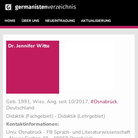
HOME
ÜBER UNS
NEUEINTRAGUNG
AKTUALISIERUNG
Dr. Jennifer Witte
Geb. 1991, Wiss. Ang. seit 10/2017,
#Osnabrück
,
Deutschland
Didaktik (Fachgebiet)
- Didaktik (Lehrgebiet)
Kontaktinformationen:
Univ. Osnabrück - FB Sprach- und Literaturwissenschaft