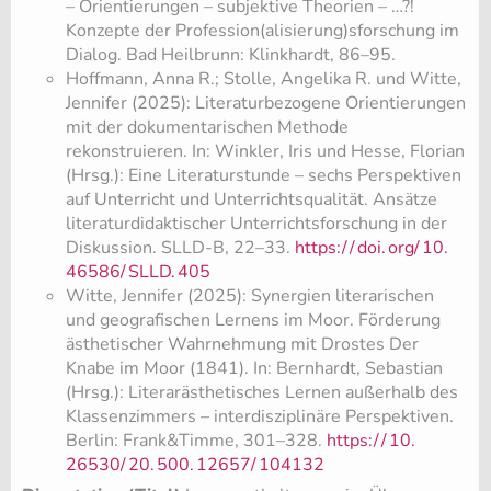
– Orientierungen – subjektive Theorien – …?!
Konzepte der Profession(alisierung)sforschung im
Dialog. Bad Heilbrunn: Klinkhardt, 86–95.
Hoffmann, Anna R.; Stolle, Angelika R. und Witte,
Jennifer (2025): Literaturbezogene Orientierungen
mit der dokumentarischen Methode
rekonstruieren. In: Winkler, Iris und Hesse, Florian
(Hrsg.): Eine Literaturstunde – sechs Perspektiven
auf Unterricht und Unterrichtsqualität. Ansätze
literaturdidaktischer Unterrichtsforschung in der
Diskussion. SLLD-B, 22–33.
https:/
/
doi.
org/
10.
46586/
SLLD.
405
Witte, Jennifer (2025): Synergien literarischen
und geografischen Lernens im Moor. Förderung
ästhetischer Wahrnehmung mit Drostes Der
Knabe im Moor (1841). In: Bernhardt, Sebastian
(Hrsg.): Literarästhetisches Lernen außerhalb des
Klassenzimmers – interdisziplinäre Perspektiven.
Berlin: Frank&Timme, 301–328.
https:/
/
10.
26530/
20.
500.
12657/
104132