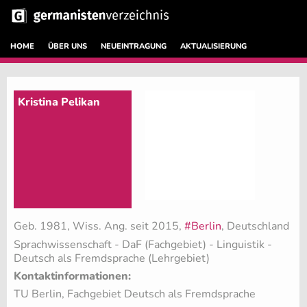
HOME
ÜBER UNS
NEUEINTRAGUNG
AKTUALISIERUNG
Kristina Pelikan
Geb. 1981, Wiss. Ang. seit 2015,
#Berlin
, Deutschland
Sprachwissenschaft - DaF (Fachgebiet)
- Linguistik -
Deutsch als Fremdsprache (Lehrgebiet)
Kontaktinformationen:
TU Berlin, Fachgebiet Deutsch als Fremdsprache