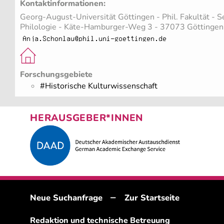
Kontaktinformationen:
Georg-August-Universität Göttingen - Phil. Fakultät - 
Philologie - Käte-Hamburger-Weg 3 - 37073 Göttingen
Forschungsgebiete
#Historische Kulturwissenschaft
HERAUSGEBER*INNEN
–
Neue Suchanfrage
Zur Startseite
Redaktion und technische Betreuung