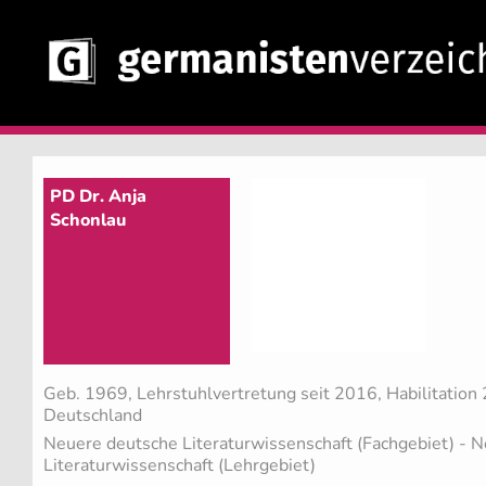
PD Dr. Anja
Schonlau
Geb. 1969, Lehrstuhlvertretung seit 2016, Habilitation
Deutschland
Neuere deutsche Literaturwissenschaft (Fachgebiet)
- N
Literaturwissenschaft (Lehrgebiet)