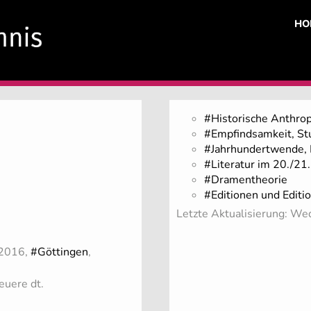
HO
#Historische Anthro
#Empfindsamkeit, St
#Jahrhundertwende, 
#Literatur im 20./21. 
#Dramentheorie
#Editionen und Editi
Letzte Aktualisierung: W
 2016,
#Göttingen
,
euere dt.