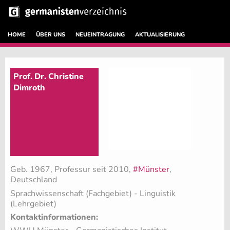
HOME
ÜBER UNS
NEUEINTRAGUNG
AKTUALISIERUNG
Prof. Dr. Christine
Dimroth
Geb. 1967, Professur seit 2010,
#Münster
,
Deutschland
Sprachwissenschaft (Fachgebiet)
- Linguistik
(Lehrgebiet)
Kontaktinformationen: