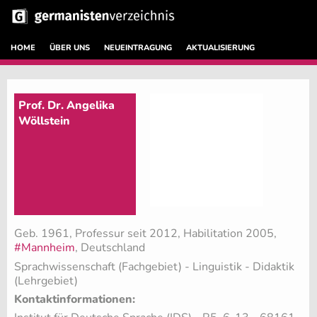
HOME
ÜBER UNS
NEUEINTRAGUNG
AKTUALISIERUNG
Prof. Dr. Angelika
Wöllstein
Geb. 1961, Professur seit 2012, Habilitation 2005,
#Mannheim
, Deutschland
Sprachwissenschaft (Fachgebiet)
- Linguistik - Didaktik
(Lehrgebiet)
Kontaktinformationen: