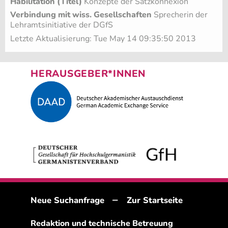
Habilitation (Titel)
Konzepte der Satzkonnexion
Verbindung mit wiss. Gesellschaften
Sprecherin der
Lehramtsinitiative der DGfS
Letzte Aktualisierung: Tue May 14 09:35:50 2013
HERAUSGEBER*INNEN
–
Neue Suchanfrage
Zur Startseite
Redaktion und technische Betreuung