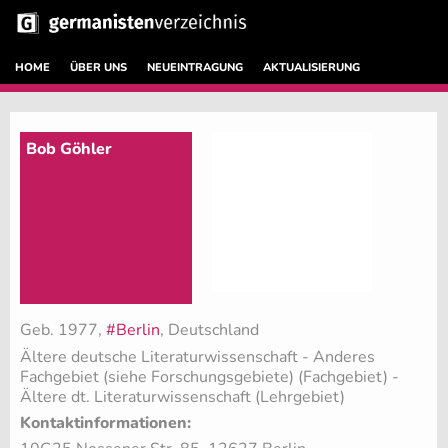
HOME
ÜBER UNS
NEUEINTRAGUNG
AKTUALISIERUNG
Bob Göhler
Geb. 1977,
#Berlin
, Deutschland
Ältere deutsche Literaturwissenschaft - Anderes
Fachgebiet (siehe Forschungsgebiete) (Fachgebiet)
-
Ältere dt. Literaturwissenschaft (Lehrgebiet)
Kontaktinformationen: