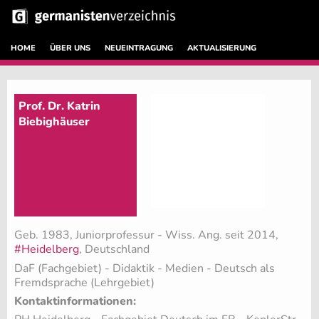
HOME
ÜBER UNS
NEUEINTRAGUNG
AKTUALISIERUNG
Prof. Dr. Katrin
Biebighäuser
Geb. 1983, Juniorprofessur - Wiss. Ang. seit 2014,
#Heidelberg
, Deutschland
DaF (Fachgebiet)
- Didaktik - Medien - Deutsch als
Fremdsprache (Lehrgebiet)
Kontaktinformationen: