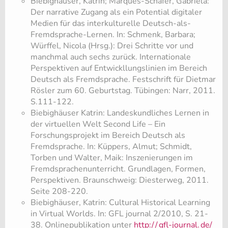
Biebighäuser, Katrin; Marques-Schäfer, Gabriela:
Der narrative Zugang als ein Potential digitaler
Medien für das interkulturelle Deutsch-als-
Fremdsprache-Lernen. In: Schmenk, Barbara;
Würffel, Nicola (Hrsg.): Drei Schritte vor und
manchmal auch sechs zurück. Internationale
Perspektiven auf Entwickllungslinien im Bereich
Deutsch als Fremdsprache. Festschrift für Dietmar
Rösler zum 60. Geburtstag. Tübingen: Narr, 2011.
S.111-122.
Biebighäuser Katrin: Landeskundliches Lernen in
der virtuellen Welt Second Life – Ein
Forschungsprojekt im Bereich Deutsch als
Fremdsprache. In: Küppers, Almut; Schmidt,
Torben und Walter, Maik: Inszenierungen im
Fremdsprachenunterricht. Grundlagen, Formen,
Perspektiven. Braunschweig: Diesterweg, 2011.
Seite 208-220.
Biebighäuser, Katrin: Cultural Historical Learning
in Virtual Worlds. In: GFL journal 2/2010, S. 21-
38. Onlinepublikation unter
http:/
/
gfl-journal.
de/