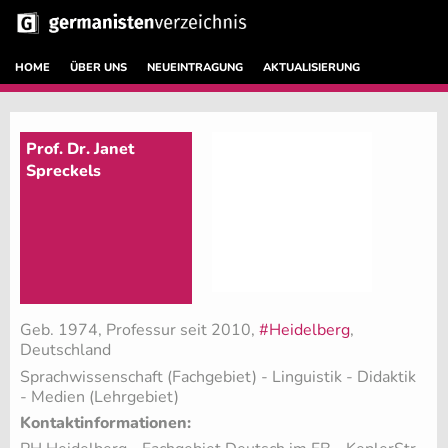
HOME
ÜBER UNS
NEUEINTRAGUNG
AKTUALISIERUNG
Prof. Dr. Janet
Spreckels
Geb. 1974, Professur seit 2010,
#Heidelberg
,
Deutschland
Sprachwissenschaft (Fachgebiet)
- Linguistik - Didaktik
- Medien (Lehrgebiet)
Kontaktinformationen: