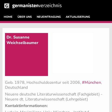
HOME
ÜBER UNS
NEUEINTRAGUNG
AKTUALISIERUNG
Dr. Susanne
Weichselbaumer
Geb. 1978, Hochschuldozentur seit 2006,
#München
,
Deutschland
Neuere deutsche Literaturwissenschaft (Fachgebiet)
-
Neuere dt. Literaturwissenschaft (Lehrgebiet)
Kontaktinformationen: