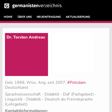
HOME
ÜBER UNS
NEUEINTRAGUNG
AKTUALISIERUNG
Dr. Torsten Andreas
Geb. 1968, Wiss. Ang. seit 2007,
#Potsdam
,
Deutschland
Sprachwissenschaft - Didaktik - DaF (Fachgebiet)
-
Linguistik - Didaktik - Deutsch als Fremdsprache
(Lehrgebiet)
Kontaktinformationen: