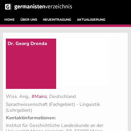
HOME
ÜBER UNS
NEUEINTRAGUNG
AKTUALISIERUNG
Dr. Georg Drenda
Wiss. Ang.,
#Mainz
, Deutschland
Sprachwissenschaft (Fachgebiet)
- Linguistik
(Lehrgebiet)
Kontaktinformationen:
Institut für Geschichtliche Landeskunde an der