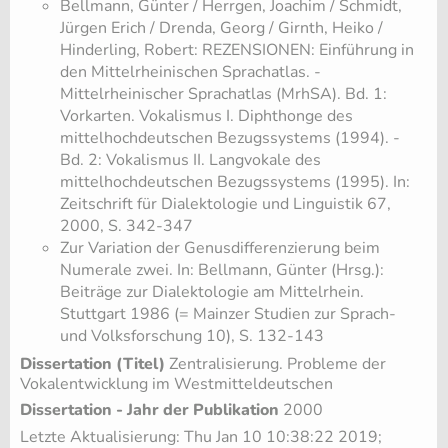
​Bellmann, Günter / Herrgen, Joachim / Schmidt,
Jürgen Erich / Drenda, Georg / Girnth, Heiko /
Hinderling, Robert: REZENSIONEN: Einführung in
den Mittelrheinischen Sprachatlas. -
Mittelrheinischer Sprachatlas (MrhSA). Bd. 1:
Vorkarten. Vokalismus I. Diphthonge des
mittelhochdeutschen Bezugssystems (1994). -
Bd. 2: Vokalismus II. Langvokale des
mittelhochdeutschen Bezugssystems (1995). In:
Zeitschrift für Dialektologie und Linguistik 67,
2000, S. 342-347
​Zur Variation der Genusdifferenzierung beim
Numerale zwei. In: Bellmann, Günter (Hrsg.):
Beiträge zur Dialektologie am Mittelrhein.
Stuttgart 1986 (= Mainzer Studien zur Sprach-
und Volksforschung 10), S. 132-143
Dissertation (Titel)
Zentralisierung. Probleme der
Vokalentwicklung im Westmitteldeutschen
Dissertation - Jahr der Publikation
2000
Letzte Aktualisierung: Thu Jan 10 10:38:22 2019;