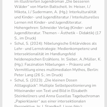
im illustrierten Jugendroman „Die besseren
Wälder“ von Martin Baltscheit. In: Heiser, I./
Mikota, J./ Sudermann, A. (Hg.): Interkulturalität
und Kinder- und Jugendliteratur / Interkulturelles
Lernen mit Kinder- und Jugendliteratur.
Hohengehren: Schneider Verlag (Kinder- und
Jugendliteratur. Themen – Ästhetik – Didaktik) (17
S., im Druck)
Schul, S. (2024): Nibelungische Erklärvideos als
Lehr- und Lernstrategie: Medienkompetenz und
Intersektionalität im Handlungsfeld
heldenepischen Erzählens. In: Sieber, A./Müller, K.
(Hg.): Faszination Nibelungen − Präsenz und
Vermittlung eines multimedialen Mythos, Berlin:
Peter Lang (26 S.; im Druck)
Schul, S. (2023): „Die kleinen Dosen
Alltagsglück“: Multiple Selbstpositionierung im
Miteinander von Text und Bild in Elisabeth
Steinkellners und Anna Gusellas Tagebuchroman
„Papierklavier“ aus einer intersektionalen
Perspektive. In: J. Standke/I. Lison (Hg.):