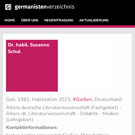
HOME
ÜBER UNS
NEUEINTRAGUNG
AKTUALISIERUNG
Dr. habil. Susanne
Schul
Geb. 1982, Habilitation 2023,
#Gießen
, Deutschland
Ältere deutsche Literaturwissenschaft (Fachgebiet)
-
Ältere dt. Literaturwissenschaft - Didaktik - Medien
(Lehrgebiet)
Kontaktinformationen: