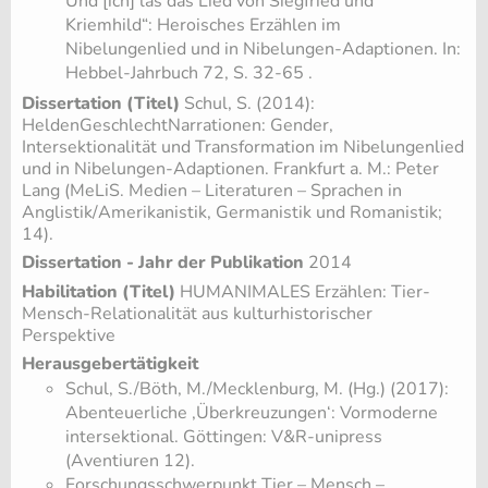
Und [ich] las das Lied von Siegfried und
Kriemhild“: Heroisches Erzählen im
Nibelungenlied und in Nibelungen-Adaptionen. In:
Hebbel-Jahrbuch 72, S. 32-65 .
Dissertation (Titel)
Schul, S. (2014):
HeldenGeschlechtNarrationen: Gender,
Intersektionalität und Transformation im Nibelungenlied
und in Nibelungen-Adaptionen. Frankfurt a. M.: Peter
Lang (MeLiS. Medien – Literaturen – Sprachen in
Anglistik/Amerikanistik, Germanistik und Romanistik;
14).
Dissertation - Jahr der Publikation
2014
Habilitation (Titel)
HUMANIMALES Erzählen: Tier-
Mensch-Relationalität aus kulturhistorischer
Perspektive
Herausgebertätigkeit
Schul, S./Böth, M./Mecklenburg, M. (Hg.) (2017):
Abenteuerliche ‚Überkreuzungen‘: Vormoderne
intersektional. Göttingen: V&R-unipress
(Aventiuren 12).
Forschungsschwerpunkt Tier – Mensch –