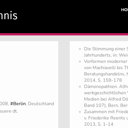
HO
Die Stimmung einer S
Jahrhunderts, in: We
Vorformen moderner R
von Machiavelli bis 
Beratungshandelns, h
2014, S. 159-178
Dämonopathien. Alfre
werkgeschichtlichen 
Medien bei Alfred Döb
2008,
#Berlin
, Deutschland
Band 107), Bern, Ber
euere dt.
Zusammen mit Frieder
v. Friederike Reents
2013, S. 1-14