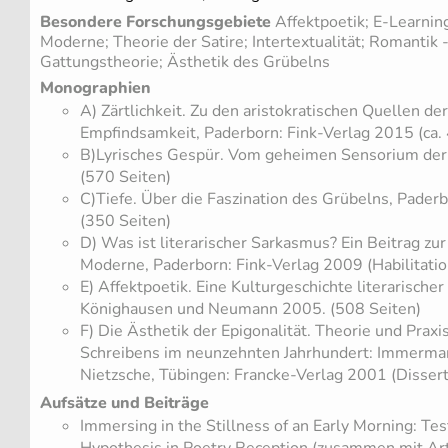
Besondere Forschungsgebiete
Affektpoetik; E-Learnin
Moderne; Theorie der Satire; Intertextualität; Romantik
Gattungstheorie; Ästhetik des Grübelns
Monographien
A) Zärtlichkeit. Zu den aristokratischen Quellen de
Empfindsamkeit, Paderborn: Fink-Verlag 2015 (ca.
B)Lyrisches Gespür. Vom geheimen Sensorium der
(570 Seiten)
C)Tiefe. Über die Faszination des Grübelns, Pader
(350 Seiten)
D) Was ist literarischer Sarkasmus? Ein Beitrag zu
Moderne, Paderborn: Fink-Verlag 2009 (Habilitatio
E) Affektpoetik. Eine Kulturgeschichte literarisch
Könighausen und Neumann 2005. (508 Seiten)
F) Die Ästhetik der Epigonalität. Theorie und Prax
Schreibens im neunzehnten Jahrhundert: Immermann 
Nietzsche, Tübingen: Francke-Verlag 2001 (Disserta
Aufsätze und Beiträge
Immersing in the Stillness of an Early Morning: T
Hypothesis in Poetry Reception (zusammen mit Art