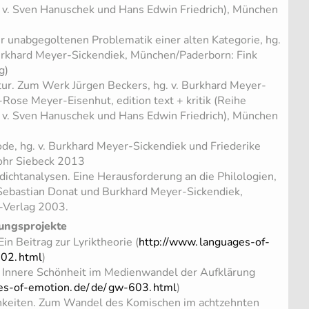
 v. Sven Hanuschek und Hans Edwin Friedrich), München
ur unabgegoltenen Problematik einer alten Kategorie, hg.
urkhard Meyer-Sickendiek, München/Paderborn: Fink
g)
atur. Zum Werk Jürgen Beckers, hg. v. Burkhard Meyer-
Rose Meyer-Eisenhut, edition text + kritik (Reihe
 v. Sven Hanuschek und Hans Edwin Friedrich), München
e, hg. v. Burkhard Meyer-Sickendiek und Friederike
ohr Siebeck 2013
chtanalysen. Eine Herausforderung an die Philologien,
, Sebastian Donat und Burkhard Meyer-Sickendiek,
-Verlag 2003.
ungsprojekte
in Beitrag zur Lyriktheorie (
http://www.
languages-of-
02.
html
)
. Innere Schönheit im Medienwandel der Aufklärung
es-of-emotion.
de/
de/
gw-603.
html
)
chkeiten. Zum Wandel des Komischen im achtzehnten