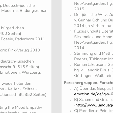
NeoAvantgarden, hg.
g; Deutsch-jüdische
2015
 - Moderne; Bildungsroman;
Der jüdische Witz. Z
v. Gunnar Och und B
2014 (in Vorbereitun
r bürgerlichen
Fluxus und/als Liter
 400 Seiten)
Sickendiek und Anne-
 Poesie, Paderborn 2011
NeoAvantgarden, hg.
2014
born: Fink-Verlag 2010
Stimmung und Method
Reents, Tübingen: M
r deutsch-jüdischen
Roman Jakobsons Gedi
nsschrift, 616 Seiten)
hg. v. Hendrik Birus
er Emotionen, Würzburg:
Göttingen: Wallstein
Forschergruppen, Forsch
is wiederholenden
A) Über das Gespür. E
- Keller - Stifter -
emotion.
de/
de/
gw-6
tionsschrift, 352 Seiten).
B) Scham und Grazie
(
http://www.
languag
esting the Mood Empathy
C) Parodierte Peinli
hur Jacobs und Jana