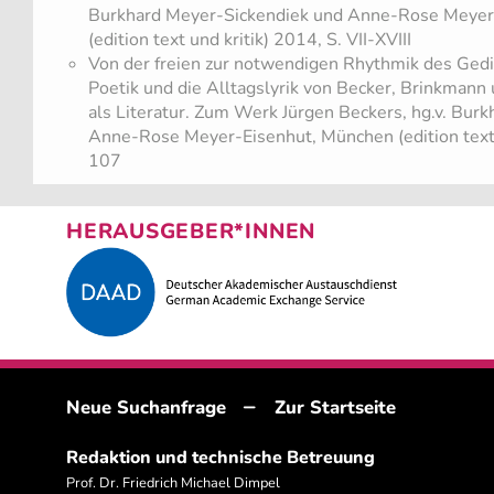
Burkhard Meyer-Sickendiek und Anne-Rose Meyer
(edition text und kritik) 2014, S. VII-XVIII
Von der freien zur notwendigen Rhythmik des Gedi
Poetik und die Alltagslyrik von Becker, Brinkmann 
als Literatur. Zum Werk Jürgen Beckers, hg.v. Bur
Anne-Rose Meyer-Eisenhut, München (edition text 
107
HERAUSGEBER*INNEN
–
Neue Suchanfrage
Zur Startseite
Redaktion und technische Betreuung
Prof. Dr. Friedrich Michael Dimpel