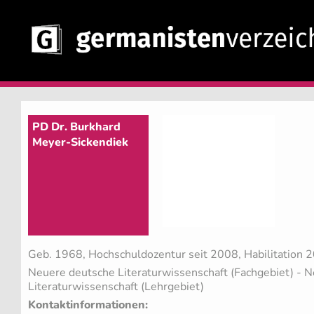
PD Dr. Burkhard
Meyer-Sickendiek
Geb. 1968, Hochschuldozentur seit 2008, Habilitation 
Neuere deutsche Literaturwissenschaft (Fachgebiet)
- N
Literaturwissenschaft (Lehrgebiet)
Kontaktinformationen: