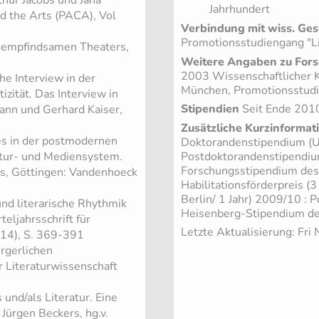
Jahrhundert
and the Arts (PACA), Vol
Verbindung mit wiss. Ges
Promotionsstudiengang "Li
s empfindsamen Theaters,
Weitere Angaben zu Fors
2003 Wissenschaftlicher K
che Interview in der
München, Promotionsstudi
izität. Das Interview in
Stipendien
Seit Ende 201
mann und Gerhard Kaiser,
Zusätzliche Kurzinformat
es in der postmodernen
Doktorandenstipendium (Un
Postdoktorandenstipendium
ratur- und Mediensystem.
Forschungsstipendium des
s, Göttingen: Vandenhoeck
Habilitationsförderpreis (3
Berlin/ 1 Jahr) 2009/10 : 
nd literarische Rhythmik
Heisenberg-Stipendium de
eljahrsschrift für
Letzte Aktualisierung: Fr
014), S. 369-391
ürgerlichen
r Literaturwissenschaft
nd/als Literatur. Eine
 Jürgen Beckers, hg.v.