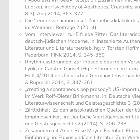
Lüdtke), in: Psychology of Aesthetics, Creativity, 
8(3), Aug 2014, 363-377
Die 'tendresse amoureuse'. Zur Liebesdidaktik de
in: Weimarer Beiträge 2 (2014)
Vom "Interviewer" zur Elfriede Ritter: Das literaris
deutsch-jüdischen Moderne, in: Inszenierte Authent
Literatur und Literaturbetrieb, hg. v. Torsten Hoff
Paderborn: FINK 2014, S. 345-360
Rhythmusstörungen. Zur Prosodie des freien Vers
Lyrik, in: Carsten Gansel (Hg.): Störungen im Lite
Heft 4/2014 des Deutschen Germanistenverbande
& Ruprecht 2014, S. 347-361
„creating a spontaneous bop prosody“: US-Import u
im Werk Rolf-Dieter Brinkmanns, in: Deutsche Viert
Literaturwissenschaft und Geistesgeschichte 3 (2
Zärtlichkeit. Zu den aristokratischen Quellen der b
Empfindsamkeit, in: Deutsche Vierteljahrsschrift fü
und Geistesgeschichte 2 (2014), S. 206-233.
Zusammen mit Anne-Rose Meyer-Eisenhut: Fluxus u
Einführung, in: Fluxus und/ als Literatur. Zum Werk