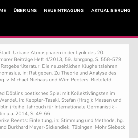
ME
ÜBER UNS
NEUEINTRAGUNG
AKTUALISIERUNG
tadt. Urbane Atmosphären in der Lyrik des 20.
imarer Beiträge Heft 4/2013, 59. Jahrgang, S. 558-579
atgeberliteratur: Die neuzeitlichen Klugheitslehren
Thomasius, in: Rat geben. Zu Theorie und Analyse des
g. v. Michael Niehaus und Wim Peeters, Bielefeld
d Döblins poetisches Spiel mit Kollektivängsten im
Wandel, in: Keppler-Tasaki, Stefan (Hrsg.): Massen und
lin (Reihe: Jahrbuch für Internationale Germanistik -
lin u.a. 2014, S. 49-66
ike Reents: Einleitung, in: Stimmung und Methode, hg.
 und Burkhard Meyer-Sickendiek, Tübingen: Mohr Siebeck