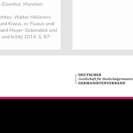
-Eisenhut, München
chtes: Walter Höllerers
und Kiwus, in: Fluxus und/
khard Meyer-Sickendiek und
und kritik) 2014, S. 87-