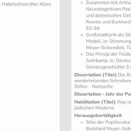
Zusammen mit Arthur 
- Habelschwerdter Allee
Neurokognitiven Poet
und ästhetisches Gef
Reents und Burkhard
63-94
Großstadtlyrik als St
Modell, in: Stimmung
Meyer-Sickendiek, T
Das Prinzip der Felde
Suhrkamp, in: Deutsch
Geistesgeschichte 3 
Dissertation (Titel)
Die Äs
wiederholenden Schreiben
Stifter - Nietzsche
Dissertation - Jahr der Pu
Habilitation (Titel)
Was ist
jüdischen Moderne
Herausgebertätigkeit
Stile der Popliteratu
Burkhard Meyer-Sicke