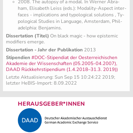
2008. The auto­p­sy of a modal. In Wer­ner Abra­
ham, Eli­sa­beth Leiss (eds.): Mo­da­li­ty-Aspect in­ter­
faces - im­p­li­ca­ti­ons and ty­po­lo­gi­cal so­lu­ti­ons , Ty­
po­lo­gi­cal Stu­dies in Lan­gua­ge, Ams­ter­dam, Phil­
adel­phia: Ben­ja­mins.
Dissertation (Titel)
On black magic - how epistemic
modifiers emerge.
Dissertation - Jahr der Publikation
2013
Stipendien
#DOC-Sti­pen­di­at der Oes­ter­rei­chi­schen
Aka­de­mie der Wis­sen­schaf­ten (05.2005-04.2007),
DAAD Rückkehrstipendium (1.4.2018–31.3. 2019))
Letzte Aktualisierung: Sun Sep 15 10:24:22 2019;
letzter HeBIS-Import: 8.09.2022
HERAUSGEBER*INNEN