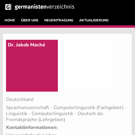
HOME
ÜBER UNS
NEUEINTRAGUNG
AKTUALISIERUNG
Dr. Jakob Maché
Deutschland
Sprachwissenschaft - Computerlinguistik (Fachgebiet)
-
Linguistik - Computerlinguistik - Deutsch als
Fremdsprache (Lehrgebiet)
Kontaktinformationen: