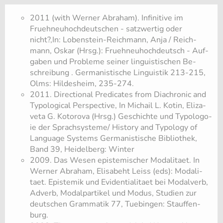
2011 (with Wer­ner Abra­ham). In­fi­ni­ti­ve im
Fruehneu­hoch­deut­schen - satz­wer­tig oder
nicht?,In: Lo­ben­stein-​Reich­mann, Anja / Reich­
mann, Oskar (Hrsg.): Fruehneu­hoch­deutsch - Auf­
ga­ben und Pro­ble­me sei­ner lin­gu­is­ti­schen Be­
schrei­bung . Ger­ma­nis­ti­sche Lin­gu­is­tik 213-​215,
Olms: Hil­des­heim, 235-​274.
2011. Di­rec­tio­nal Pre­di­ca­tes from Dia­chro­nic and
Ty­po­lo­gi­cal Per­spec­tive, In Mi­chail L. Kotin, Eli­za­
ve­ta G. Ko­to­ro­va (Hrsg.) Ge­schich­te und Ty­po­lo­go­
ie der Sprach­sys­te­me/ Histo­ry and Ty­po­lo­gy of
Lan­gua­ge Sys­tems Ger­ma­nis­ti­sche Bi­blio­thek,
Band 39, Hei­del­berg: Win­ter
2009. Das Wesen epis­te­mi­scher Mo­da­li­taet. In
Wer­ner Abra­ham, Eli­sabeht Leiss (eds): Mo­da­li­
taet. Epis­temik und Evi­den­tia­li­taet bei Mo­dal­verb,
Ad­verb, Mo­dal­par­ti­kel und Modus, Stu­di­en zur
deut­schen Gram­ma­tik 77, Tu­e­bin­gen: Stauf­fen­
burg.