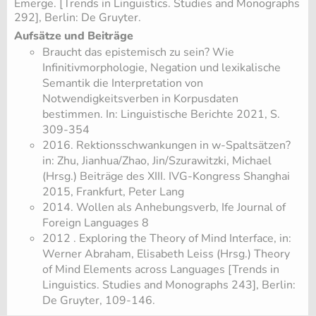
Emerge. [Trends in Lin­gu­is­tics. Stu­dies and Mo­no­graphs
292], Berlin: De Gruyter.
Aufsätze und Beiträge
​Braucht das epistemisch zu sein? Wie
Infinitivmorphologie, Negation und lexikalische
Semantik die Interpretation von
Notwendigkeitsverben in Korpusdaten
bestimmen. In: Linguistische Berichte 2021, S.
309-354
2016. Rektionsschwankungen in w-Spaltsätzen?
in: Zhu, Jianhua/Zhao, Jin/Szurawitzki, Michael
(Hrsg.) Beiträge des XIII. IVG-Kongress Shanghai
2015, Frankfurt, Peter Lang
2014. Wollen als Anhebungsverb, Ife Journal of
Foreign Languages 8
2012 . Ex­plo­ring the Theo­ry of Mind In­ter­face, in:
Wer­ner Abra­ham, Eli­sa­beth Leiss (Hrsg.) Theo­ry
of Mind Ele­ments across Lan­gua­ges [Trends in
Lin­gu­is­tics. Stu­dies and Mo­no­graphs 243], Ber­lin:
De Gruy­ter, 109-​146.