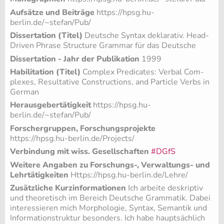
Aufsätze und Beiträge
https://hpsg.hu-
berlin.de/~stefan/Pub/
Dissertation (Titel)
Deut­sche Syn­tax de­kla­ra­tiv. Head-
Dri­ven Phra­se Struc­ture Gram­mar für das Deut­sche
Dissertation - Jahr der Publikation
1999
Habilitation (Titel)
Com­plex Pre­di­ca­tes: Ver­bal Com­
ple­xes, Re­sul­ta­ti­ve Con­struc­tions, and Par­ti­cle Verbs in
Ger­man
Herausgebertätigkeit
https://hpsg.hu-
berlin.de/~stefan/Pub/
Forschergruppen, Forschungsprojekte
https://hpsg.hu-berlin.de/Projects/
Verbindung mit wiss. Gesellschaften
#DGfS
Weitere Angaben zu Forschungs-, Verwaltungs- und
Lehrtätigkeiten
Https://hpsg.hu-berlin.de/Lehre/
Zusätzliche Kurzinformationen
Ich ar­bei­te de­skrip­tiv
und theo­re­tisch im Be­reich Deut­sche Gram­ma­tik. Dabei
in­ter­es­sie­ren mich Mor­pho­lo­gie, Syn­tax, Se­man­tik und
In­for­ma­ti­ons­truk­tur be­son­ders. Ich habe haupt­säch­lich