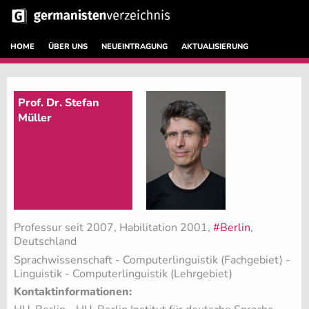
HOME
ÜBER UNS
NEUEINTRAGUNG
AKTUALISIERUNG
Prof. Dr. Stefan
Müller
Professur seit 2007, Habilitation 2001,
#Berlin
,
Deutschland
Sprachwissenschaft - Computerlinguistik (Fachgebiet)
-
Linguistik - Computerlinguistik (Lehrgebiet)
Kontaktinformationen: