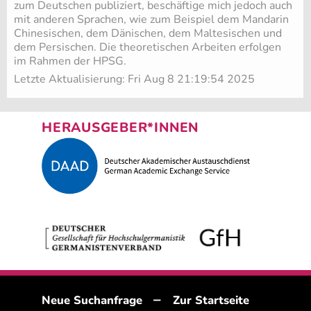
zum Deut­schen pu­bli­ziert, be­schäf­ti­ge mich je­doch auch
mit an­de­ren Spra­chen, wie zum Bei­spiel dem Man­da­rin
Chi­ne­si­schen, dem Dä­ni­schen, dem Mal­te­si­schen und
dem Per­si­schen. Die theo­re­ti­schen Ar­bei­ten er­fol­gen
im Rah­men der HPSG.
Letzte Aktualisierung: Fri Aug 8 21:19:54 2025
HERAUSGEBER*INNEN
–
Neue Suchanfrage
Zur Startseite