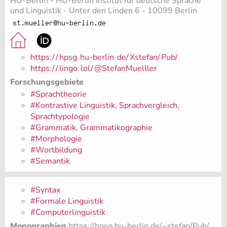
HU-Berlin - HU-Berlin Institut für deutsche Sprache
und Linguistik - Unter den Linden 6 - 10099 Berlin
https:/
/
hpsg.
hu-berlin.
de/
Xstefan/
Pub/
https:/
/
lingo.
lol/
@StefanMuelller
Forschungsgebiete
#Sprachtheorie
#Kontrastive Linguistik, Sprachvergleich,
Sprachtypologie
#Grammatik, Grammatikographie
#Morphologie
#Wortbildung
#Semantik
#Syntax
#Formale Linguistik
#Computerlinguistik
Monographien
https://hpsg.hu-berlin.de/~stefan/Pub/