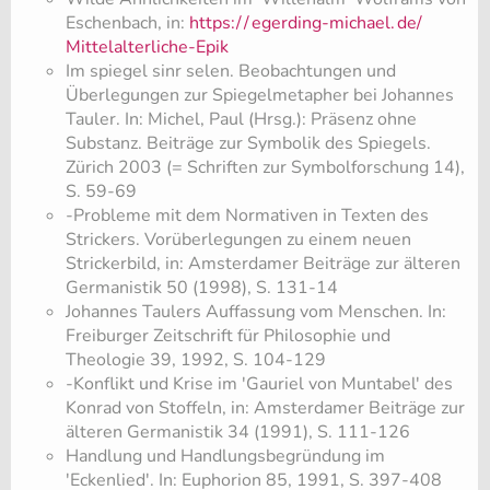
Eschenbach, in:
https:/
/
egerding-michael.
de/
Mittelalterliche-Epik
​Im spiegel sinr selen. Beobachtungen und
Überlegungen zur Spiegelmetapher bei Johannes
Tauler. In: Michel, Paul (Hrsg.): Präsenz ohne
Substanz. Beiträge zur Symbolik des Spiegels.
Zürich 2003 (= Schriften zur Symbolforschung 14),
S. 59-69
-Probleme mit dem Normativen in Texten des
Strickers. Vorüberlegungen zu einem neuen
Strickerbild, in: Amsterdamer Beiträge zur älteren
Germanistik 50 (1998), S. 131-14
​Johannes Taulers Auffassung vom Menschen. In:
Freiburger Zeitschrift für Philosophie und
Theologie 39, 1992, S. 104-129
-Konflikt und Krise im 'Gauriel von Muntabel' des
Konrad von Stoffeln, in: Amsterdamer Beiträge zur
älteren Germanistik 34 (1991), S. 111-126
​Handlung und Handlungsbegründung im
'Eckenlied'. In: Euphorion 85, 1991, S. 397-408