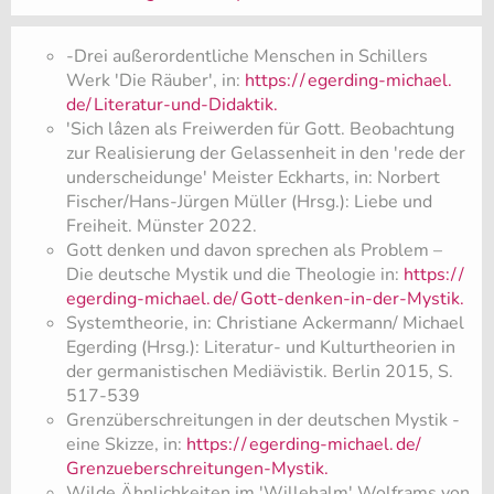
-Drei außerordentliche Menschen in Schillers
Werk 'Die Räuber', in:
https:/
/
egerding-michael.
de/
Literatur-und-Didaktik.
'Sich lâzen als Freiwerden für Gott. Beobachtung
zur Realisierung der Gelassenheit in den 'rede der
underscheidunge' Meister Eckharts, in: Norbert
Fischer/Hans-Jürgen Müller (Hrsg.): Liebe und
Freiheit. Münster 2022.
Gott denken und davon sprechen als Problem –
Die deutsche Mystik und die Theologie in:
https:/
/
egerding-michael.
de/
Gott-denken-in-der-Mystik.
Systemtheorie, in: Christiane Ackermann/ Michael
Egerding (Hrsg.): Literatur- und Kulturtheorien in
der germanistischen Mediävistik. Berlin 2015, S.
517-539
Grenzüberschreitungen in der deutschen Mystik -
eine Skizze, in:
https:/
/
egerding-michael.
de/
Grenzueberschreitungen-Mystik.
Wilde Ähnlichkeiten im 'Willehalm' Wolframs von