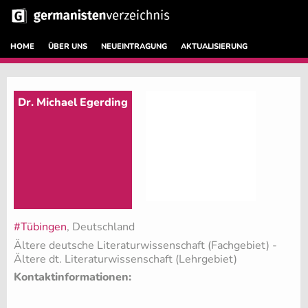
HOME
ÜBER UNS
NEUEINTRAGUNG
AKTUALISIERUNG
Dr. Michael Egerding
#Tübingen
, Deutschland
Ältere deutsche Literaturwissenschaft (Fachgebiet)
-
Ältere dt. Literaturwissenschaft (Lehrgebiet)
Kontaktinformationen: